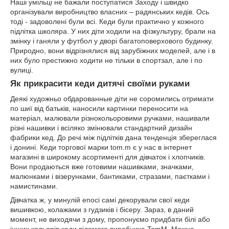
Наші умільці не бажали поступатися Заходу і швидко
організували виробництво власних – радянських кедів. Ось
тоді - задоволені були всі. Кеди були практично у кожного
підлітка школяра. У них діти ходили на фізкультуру, брали на
змінку і ганяли у футбол у дворі багатоповерхового будинку.
Природно, вони відрізнялися від зарубіжних моделей, але і в
них було престижно ходити не тільки в спортзал, але і по
вулиці.
Як прикрасити кеди дитячі своїми руками
Деякі художньо обдарованные діти не соромились отримати
по шиї від батьків, наносили картинки переносити на
матеріал, малювали різнокольоровими ручками, нашивали
різні нашивки і всіляко змінювали стандартний дизайн
фабрики кед. До речі між підлітків дана тенденція збереглася
і донині. Кеди торгової марки tom.m є у нас в інтернет
магазині в широкому асортименті для дівчаток і хлопчиків.
Вони продаються вже готовими нашивками, значками,
малюнками і візерунками, бантиками, стразами, паєтками і
намистинами.
Дівчатка ж, у минулій епосі самі декорували свої кеди
вишивкою, колажами з гудзиків і бісеру. Зараз, в даний
момент, не виходячи з дому, пропонуємо придбати білі або