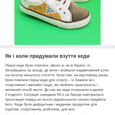
Як і коли придумали взуття кеди
Перші кеди були помічені, звісно ж, не в Україні, їх
батьківщина на заході, де вони і знайшли надзвичайний успіх
на початку минулого століття. Коли там, на взуттєвому ринку
були помічені перші кеди для спорту – їх бажали всі і
спортсмени і звичайні люди, які люблять практичність і
активний спосіб життя. До нас же кеди потрапили в далекі
п'ятдесяті. Ситуація середини 50-х на Заході повторилася
пропозиція товару не могло задовольнити охочих придбати
його. Кеди були дефіцитним і жаданим продуктом для
підлітків, спортсменів, робітника, для всіх.