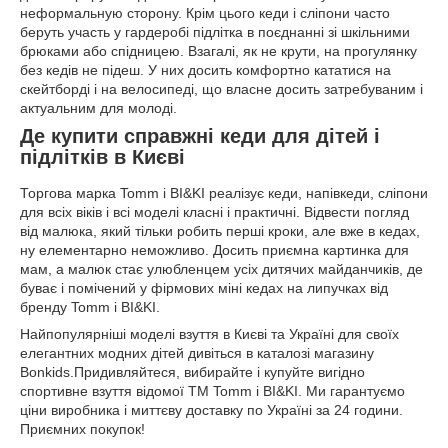
неформальную сторону. Крім цього кеди і сліпони часто
беруть участь у гардеробі підлітка в поєднанні зі шкільними
брюками або спідницею. Взагалі, як не крути, на прогулянку
без кедів не підеш. У них досить комфортно кататися на
скейтборді і на велосипеді, що власне досить затребуваним і
актуальним для молоді.
Де купити справжні кеди для дітей і
підлітків в Києві
Торгова марка Tomm і BI&KI реалізує кеди, напівкеди, сліпони
для всіх віків і всі моделі класні і практичні. Відвести погляд
від малюка, який тільки робить перші кроки, але вже в кедах,
ну елементарно неможливо. Досить приємна картинка для
мам, а малюк стає улюбленцем усіх дитячих майданчиків, де
буває і помічений у фірмових міні кедах на липучках від
бренду Tomm і BI&KI.
Найпопулярніші моделі взуття в Києві та Україні для своїх
елегантних модних дітей дивіться в каталозі магазину
Bonkids.Придивляйтеся, вибирайте і купуйте вигідно
спортивне взуття відомої ТМ Tomm і BI&KI. Ми гарантуємо
ціни виробника і миттєву доставку по Україні за 24 години.
Приємних покупок!