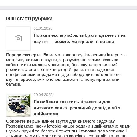
Інші статті рубрики
01.05.2025
Поради експерта: як вибрати дитяче літнє
взуття — розмір, матеріали, підошва
Поради експерта: Як мама, товаровед і власниця інтернет-
магазину дитячого взуття, я розумію, наскільки важливо
забезпечити малюкам комфорт, безпеку та правильний
розвиток стопи в літній період. У цій статті я поділюся
професійними порадами щодо вибору дитячого літнього
взуття, враховуючи ключові аспекти та популярні запити
батьків.​
29.04.2025
Як вибрати текстильні тапочки для
дитячого садка: реальний досвід сім'ї з
двійнятами
Обираєте перше змінне взуття для дитячого садочка?
Розповідаємо чесну історію нашої родини з двійнятами: як ми
шукали зручні та безпечні текстильні тапочки для хлопчика і
дівчинки, чому відмовилися від кросівок і сандалій, та на що