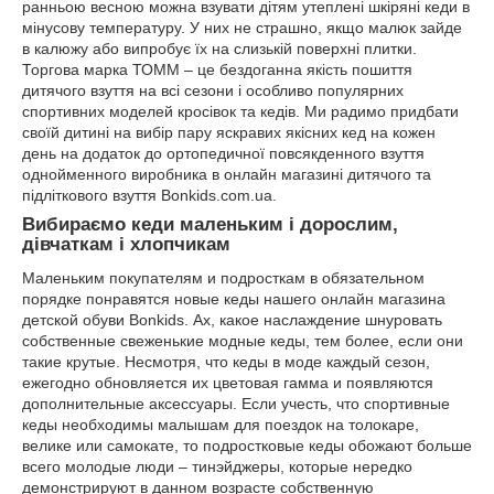
ранньою весною можна взувати дітям утеплені шкіряні кеди в
мінусову температуру. У них не страшно, якщо малюк зайде
в калюжу або випробує їх на слизькій поверхні плитки.
Торгова марка ТОММ – це бездоганна якість пошиття
дитячого взуття на всі сезони і особливо популярних
спортивних моделей кросівок та кедів. Ми радимо придбати
своїй дитині на вибір пару яскравих якісних кед на кожен
день на додаток до ортопедичної повсякденного взуття
однойменного виробника в онлайн магазині дитячого та
підліткового взуття Bonkids.com.ua.
Вибираємо кеди маленьким і дорослим,
дівчаткам і хлопчикам
Маленьким покупателям и подросткам в обязательном
порядке понравятся новые кеды нашего онлайн магазина
детской обуви Bonkids. Ах, какое наслаждение шнуровать
собственные свеженькие модные кеды, тем более, если они
такие крутые. Несмотря, что кеды в моде каждый сезон,
ежегодно обновляется их цветовая гамма и появляются
дополнительные аксессуары. Если учесть, что спортивные
кеды необходимы малышам для поездок на толокаре,
велике или самокате, то подростковые кеды обожают больше
всего молодые люди – тинэйджеры, которые нередко
демонстрируют в данном возрасте собственную