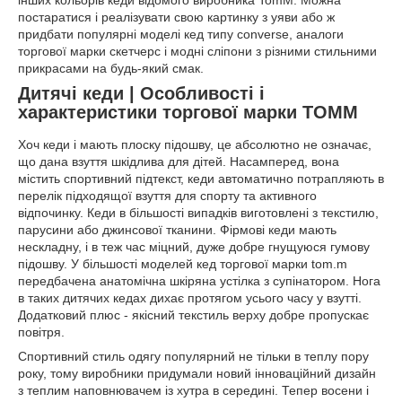
інших кольорів кеди відомого виробника TomM. Можна
постаратися і реалізувати свою картинку з уяви або ж
придбати популярні моделі кед типу converse, аналоги
торгової марки скетчерс і модні сліпони з різними стильними
прикрасами на будь-який смак.
Дитячі кеди | Особливості і
характеристики торгової марки TOMM
Хоч кеди і мають плоску підошву, це абсолютно не означає,
що дана взуття шкідлива для дітей. Насамперед, вона
містить спортивний підтекст, кеди автоматично потрапляють в
перелік підходящої взуття для спорту та активного
відпочинку. Кеди в більшості випадків виготовлені з текстилю,
парусини або джинсової тканини. Фірмові кеди мають
нескладну, і в теж час міцний, дуже добре гнущуюся гумову
підошву. У більшості моделей кед торгової марки tom.m
передбачена анатомічна шкіряна устілка з супінатором. Нога
в таких дитячих кедах дихає протягом усього часу у взутті.
Додатковий плюс - якісний текстиль верху добре пропускає
повітря.
Спортивний стиль одягу популярний не тільки в теплу пору
року, тому виробники придумали новий інноваційний дизайн
з теплим наповнювачем із хутра в середині. Тепер восени і