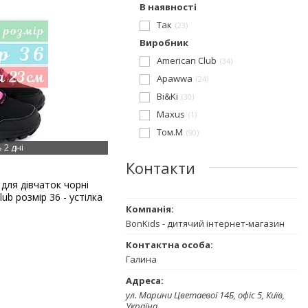
В наявності
Так
23
Виробник
American Club
34
Apawwa
24
Bi&Ki
30
Maxus
1
Том.М
90
 2 дні
Контакти
для дівчаток чорні
lub розмір 36 - устілка
BonKids - дитячий інтернет-магазин
Галина
ул. Марини Цветаевої 14Б, офіс 5, Київ,
Україна