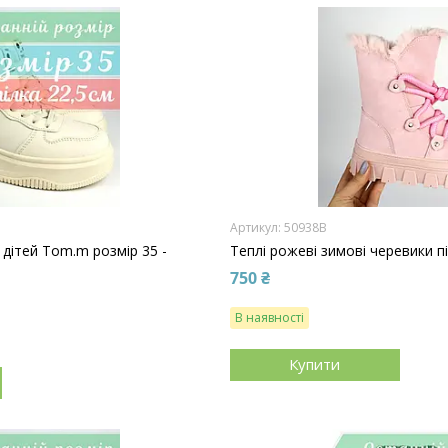
50938B
 дітей Tom.m розмір 35 -
Теплі рожеві зимові черевики пі
750 ₴
В наявності
Купити