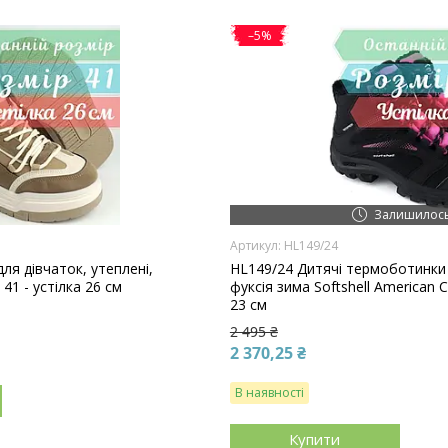
–5%
Залишилось
HL149/24
ля дівчаток, утеплені,
HL149/24 Дитячі термоботинки 
41 - устілка 26 см
фуксія зима Softshell American C
23 см
2 495 ₴
2 370,25 ₴
В наявності
Купити