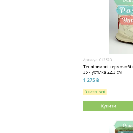
01367B
Теплі зимові термочобіт
35 - устілка 22,3 см
1 275 ₴
В наявності
Купити