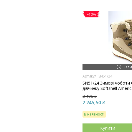
–10%
Зали
SN51/24
SN51/24 Зимові чоботи
дівчинку Softshell Americ
2 495 ₴
2 245,50 ₴
В наявності
Купити