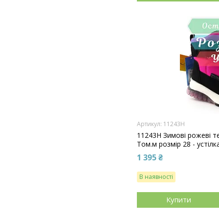
11243H
11243H Зимові рожеві т
Том.м розмір 28 - устілк
1 395 ₴
В наявності
Купити