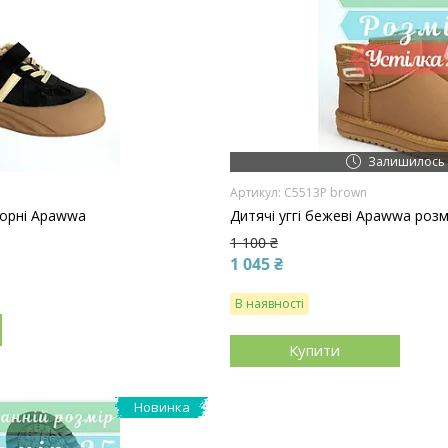
Залишилось 
C5513P brown
чорні Apawwa
Дитячі уггі бежеві Apawwa розмі
1 100 ₴
1 045 ₴
В наявності
Купити
Новинка