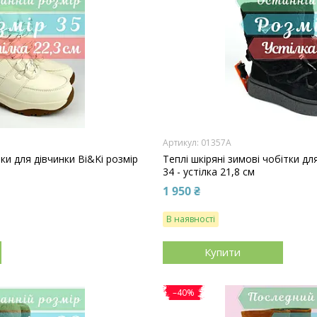
01357A
ки для дівчинки Bi&Ki розмір
Теплі шкіряні зимові чобітки дл
34 - устілка 21,8 см
1 950 ₴
В наявності
Купити
–40%