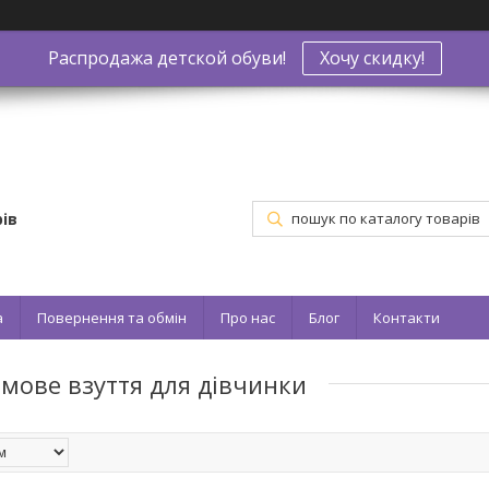
Распродажа детской обуви!
Хочу скидку!
ів
а
Повернення та обмін
Про нас
Блог
Контакти
имове взуття для дівчинки