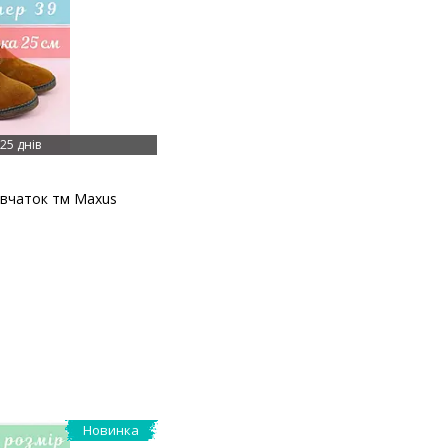
25 днів
дівчаток тм Maxus
Новинка