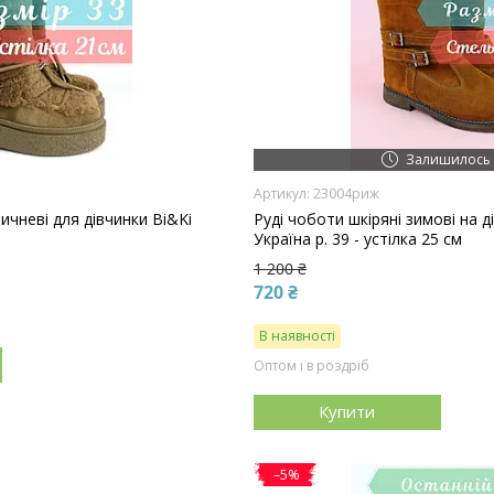
Залишилось 
23004риж
ичневі для дівчинки Bi&Ki
Руді чоботи шкіряні зимові на 
Україна р. 39 - устілка 25 см
1 200 ₴
720 ₴
В наявності
Оптом і в роздріб
Купити
–5%