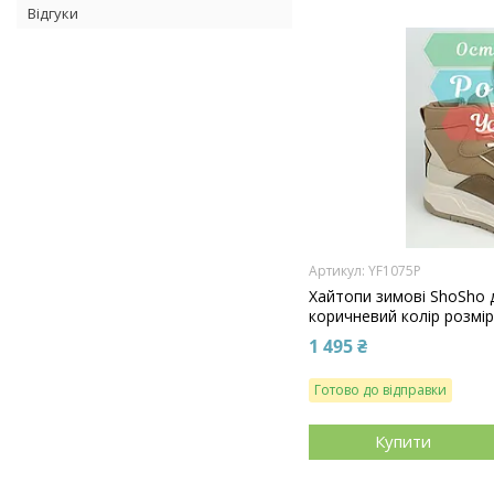
Відгуки
YF1075P
Хайтопи зимові ShoSho д
коричневий колір розмір 
1 495 ₴
Готово до відправки
Купити