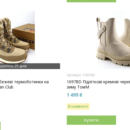
шилось 25 днів
10978D
 бежеві термоботинки на
10978D Підліткові кремові чере
an Club
зиму ТомМ
1 499 ₴
В наявності
Купити