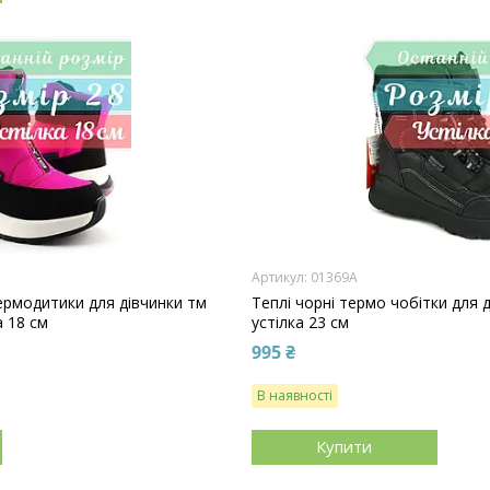
01369A
ермодитики для дівчинки тм
Теплі чорні термо чобітки для д
а 18 см
устілка 23 см
995 ₴
В наявності
Купити