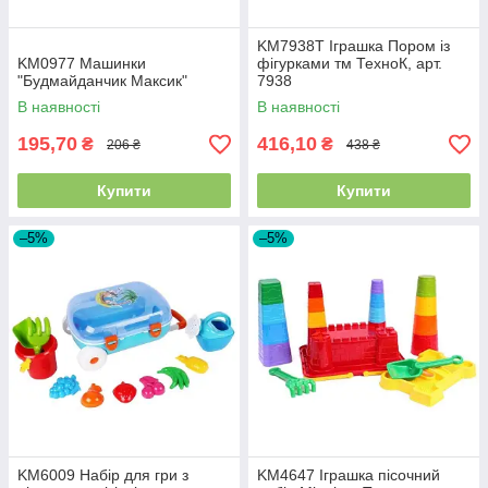
KM7938T Іграшка Пором із
KM0977 Машинки
фігурками тм ТехноК, арт.
"Будмайданчик Максик"
7938
В наявності
В наявності
195,70
416,10
₴
₴
206 ₴
438 ₴
Купити
Купити
–5%
–5%
KM6009 Набір для гри з
KM4647 Іграшка пісочний