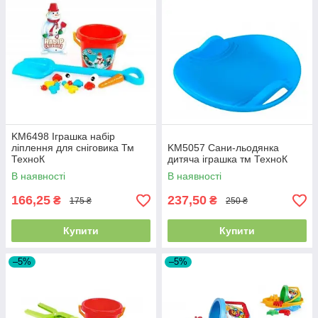
KM6498 Іграшка набір
ліплення для сніговика Тм
KM5057 Сани-льодянка
ТехноК
дитяча іграшка тм ТехноК
В наявності
В наявності
166,25
237,50
₴
₴
175 ₴
250 ₴
Купити
Купити
–5%
–5%