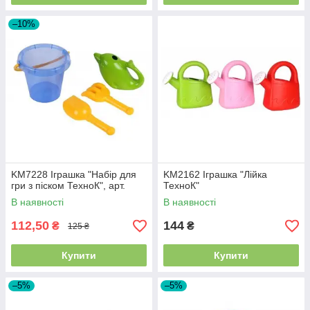
–10%
KM7228 Іграшка "Набір для
KM2162 Іграшка "Лійка
гри з піском ТехноК", арт.
ТехноК"
В наявності
В наявності
112,50
144
₴
₴
125 ₴
Купити
Купити
–5%
–5%