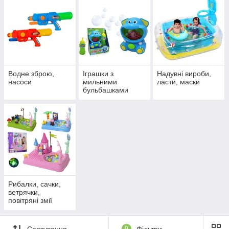
Водне зброю,
Іграшки з
Надувні вироби,
насоси
мильними
ласти, маски
бульбашками
Рибалки, сачки,
ветрячки,
повітряні змії
Сортування
0
Фільтри