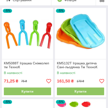
–5%
–5%
KM5088T Іграшка Сніжколеп
KM5132T Іграшка дитяча
тм ТехноК
Сані-льодянка Тм ТехноК
В наявності
В наявності
71,25
161,50
₴
₴
75 ₴
170 ₴
Купити
Купити
–5%
–5%