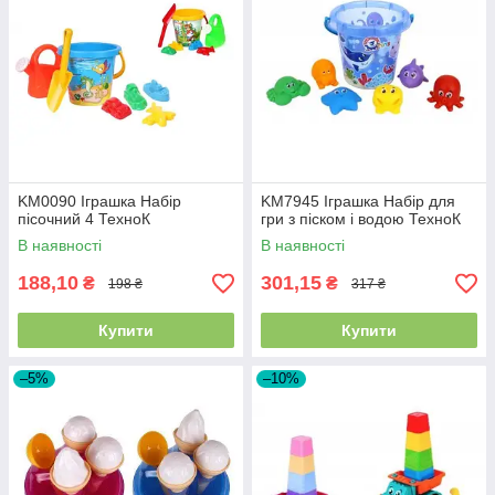
KM0090 Іграшка Набір
KM7945 Іграшка Набір для
пісочний 4 ТехноК
гри з піском і водою ТехноК
В наявності
В наявності
188,10
301,15
₴
₴
198 ₴
317 ₴
Купити
Купити
–5%
–10%