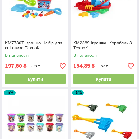
KM7730T Іграшка Набір для
KM2889 Іграшка "Кораблик 3
сніговика ТехноК
ТехноК"
В наявності
В наявності
197,60
154,85
₴
₴
208 ₴
163 ₴
Купити
Купити
–5%
–5%