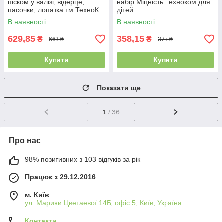
піском у валізі, відерце,
набір Міцність Техноком для
пасочки, лопатка тм ТехноК
дітей
KM6009
В наявності
В наявності
629,85
358,15
₴
₴
663 ₴
377 ₴
Купити
Купити
Показати ще
1
/ 36
Про нас
98% позитивних з 103 відгуків за рік
Працює з 29.12.2016
м. Київ
ул. Марини Цветаевої 14Б, офіс 5, Київ, Україна
Контакти