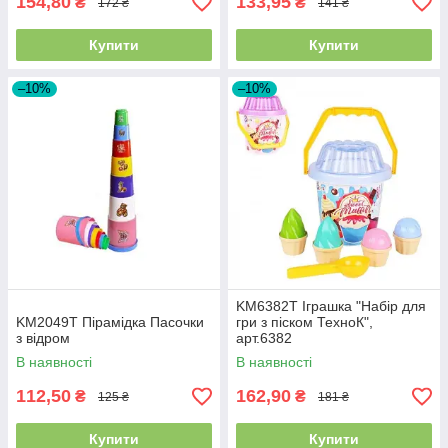
154,80
133,95
₴
₴
172 ₴
141 ₴
Купити
Купити
–10%
–10%
KM6382T Іграшка "Набір для
KM2049T Пірамідка Пасочки
гри з піском ТехноК",
з відром
арт.6382
В наявності
В наявності
112,50
162,90
₴
₴
125 ₴
181 ₴
Купити
Купити