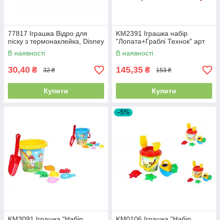
77817 Іграшка Відро для
KM2391 Іграшка набір
піску з термонаклейка, Disney
"Лопата+Граблі Технок" арт
В наявності
В наявності
30,40
145,35
₴
₴
32 ₴
153 ₴
Купити
Купити
–5%
KM3091 Іграшка "Набір
KM0106 Іграшка "Набір