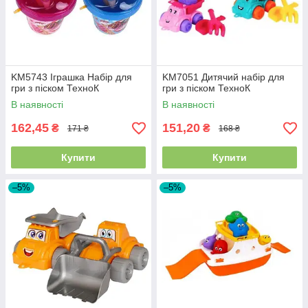
KM5743 Іграшка Набір для
KM7051 Дитячий набір для
гри з піском ТехноК
гри з піском ТехноК
В наявності
В наявності
162,45
151,20
₴
₴
171 ₴
168 ₴
Купити
Купити
–5%
–5%