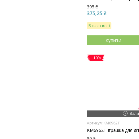
395 ₴
375,25 ₴
В наявності
Купити
–10%
Зали
KM6962T
KM6962T Іграшка для ді
89 ₴