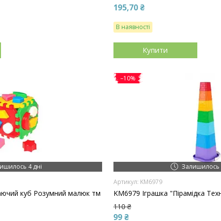
195,70 ₴
В наявності
Купити
–10%
ишилось 4 дні
Залишилось 
KM6979
аючий куб Розумний малюк тм
KM6979 Іграшка "Пірамідка Техн
110 ₴
99 ₴