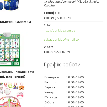
ул. Марини Цветаевої 14Б, офіс 5, Київ,
Україна
+380 (98) 660-90-70
намети, килимки
http://bonkids.com.ua
zakazbonkids@gmail.com
+380(97) 273-02-29
Графік роботи
килимки, планшети
ні, навчальні)
Понеділок
10:00
18:00
Вівторок
10:00
18:00
Середа
10:00
18:00
Четвер
10:00
18:00
Пʼятниця
10:00
18:00
Субота
10:00
18:00