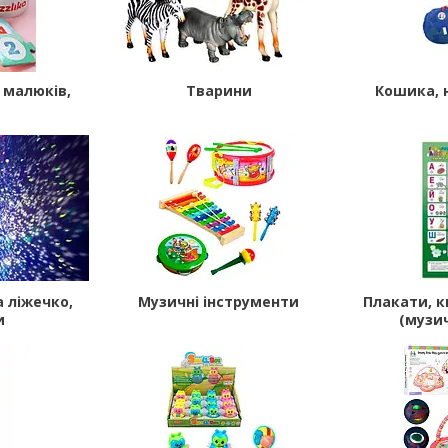
 малюків,
Тварини
Кошика, 
а ліжечко,
Музичні інструменти
Плакати, 
и
(музич