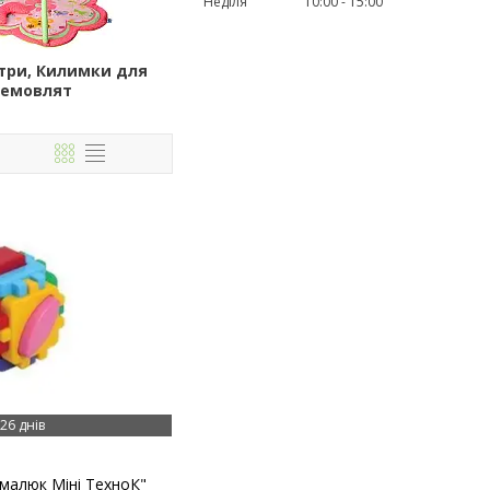
Неділя
10:00
15:00
нтри, Килимки для
немовлят
26 днів
малюк Міні ТехноК"