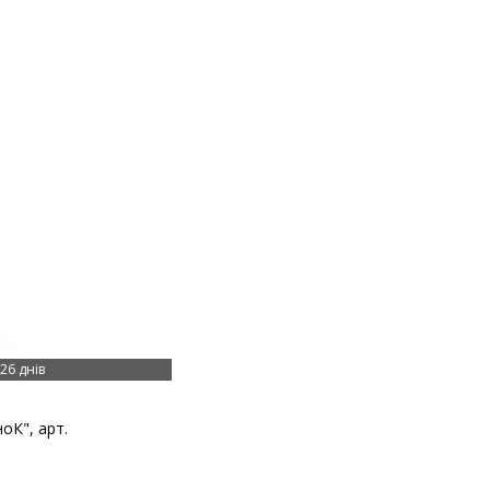
26 днів
оК", арт.