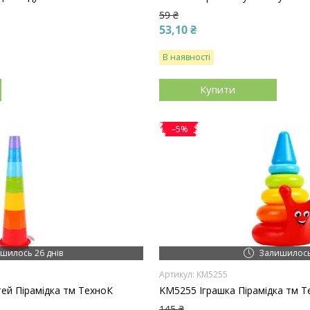
59 ₴
53,10 ₴
В наявності
Купити
–5%
шилось 26 днів
Залишилось
KM5255
тей Пірамідка тм ТехноК
KM5255 Іграшка Пірамідка тм Т
145 ₴