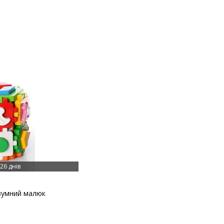
26 днів
зумний малюк