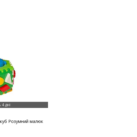
 4 дні
 куб Розумний малюк