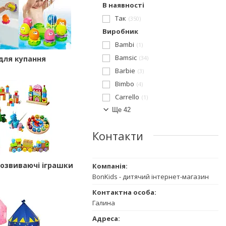
В наявності
Так
350
Виробник
Bambi
1
Bamsic
для купання
34
Barbie
3
Bimbo
4
Carrello
1
Ще 42
Контакти
розвиваючі іграшки
BonKids - дитячий інтернет-магазин
Галина