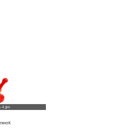
 4 дні
ехноК