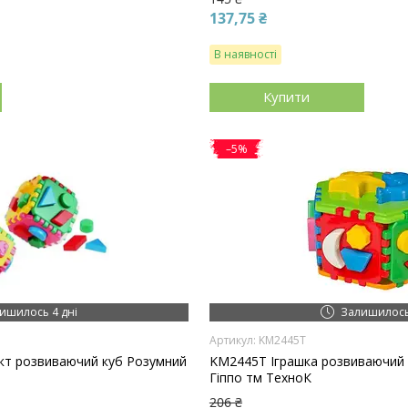
137,75 ₴
В наявності
Купити
–5%
ишилось 4 дні
Залишилось
KM2445T
кт розвиваючий куб Розумний
KM2445T Іграшка розвиваючий
Гіппо тм ТехноК
206 ₴