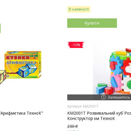
В наявності
Купити
–10%
Залишилось 
KM2001T
 "Арифметика ТехноК"
KM2001T Розвивальний куб Ро
Конструктор км ТехноК
230 ₴