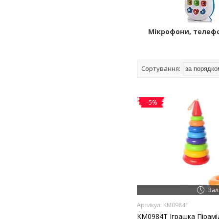
Мікрофони, телефон
–5%
Зал
KM0984T
KM0984T Іграшка Пірамі