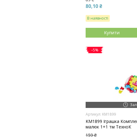
80,10 ₴
В наявності
Купити
–5%
Зал
KM1899
KM1899 Іграшка Компле
малюк 1+1 тм ТехноК
159 ₴