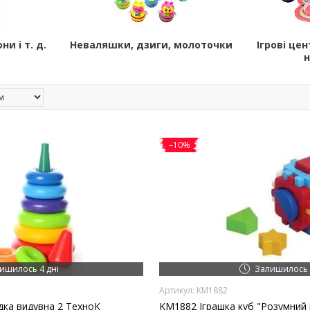
и і т. д.
Неваляшки, дзиги, молоточки
Ігрові це
–10%
ишилось 4 дні
Залишилось 
KM1882
дка видувна 2 ТехноК
KM1882 Іграшка куб "Розумний 