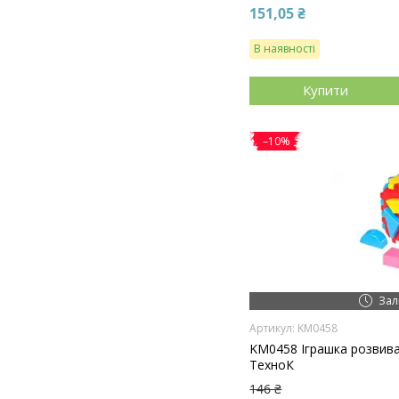
151,05 ₴
В наявності
Купити
–10%
Зал
KM0458
KM0458 Іграшка розвив
ТехноК
146 ₴