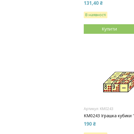
131,40 ₴
В наявності
Купити
KM0243
KM0243 Іграшка кубики
190 ₴