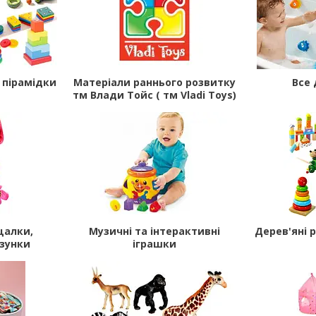
 пірамідки
Матеріали раннього розвитку
Все 
тм Влади Тойс ( тм Vladi Toys)
щалки,
Музичні та інтерактивні
Дерев'яні 
изунки
іграшки