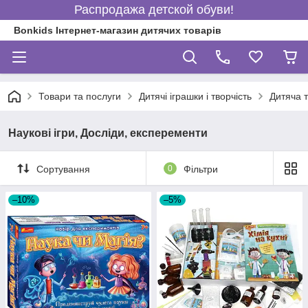
Распродажа детской обуви!
Bonkids Інтернет-магазин дитячих товарів
Товари та послуги
Дитячі іграшки і творчість
Дитяча т
Наукові ігри, Досліди, експеременти
Сортування
0
Фільтри
–10%
–5%