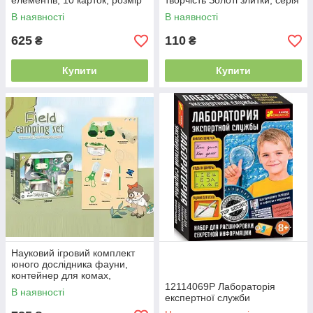
елементів, 10 карток, розмір
творчість Золоті злитки, серія
8,5×14,5×11 см, паковання
Gold, набір для пошуку
В наявності
В наявності
скарбів
625
110
₴
₴
Купити
Купити
Науковий ігровий комплект
юного дослідника фауни,
контейнер для комах,
оптичний бінокль, магнітний
12114069Р Лабораторія
В наявності
компас, сачок та щипці, у
експертної служби