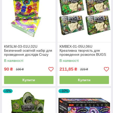
KMSLM-03-01U,02U
KMBEX-01-05U,06U
Безпечний освітній набір для
Креативна творчість для
проведення дослідів Crazy
проведення розкопок BUGS
Slime 4в1
EXCAVATION жуки
В наявності
В наявності
90
211,85
₴
₴
100 ₴
223 ₴
Купити
Купити
–5%
–10%