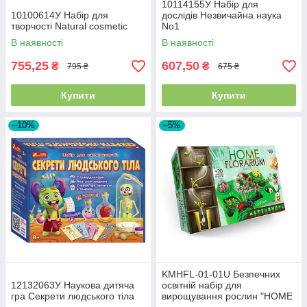
10114155У Набір для
10100614У Набір для
дослідів Незвичайна наука
творчості Natural cosmetic
No1
В наявності
В наявності
755,25
607,50
₴
₴
795 ₴
675 ₴
Купити
Купити
–10%
–5%
KMHFL-01-01U Безпечних
12132063У Наукова дитяча
освітній набір для
гра Секрети людського тіла
вирощування рослин "HOME