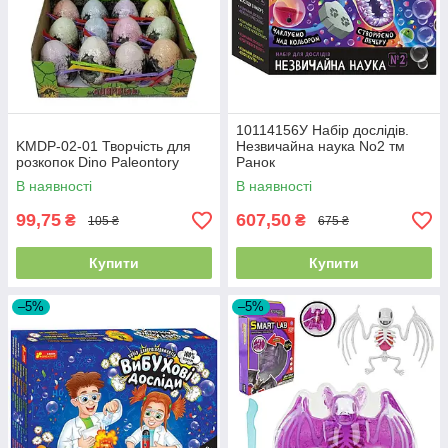
10114156У Набір дослідів.
KMDP-02-01 Творчість для
Незвичайна наука No2 тм
розкопок Dino Paleontory
Ранок
В наявності
В наявності
99,75
607,50
₴
₴
105 ₴
675 ₴
Купити
Купити
–5%
–5%