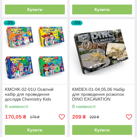
Купити
Купити
–5%
–5%
KMCHK-02-01U Освітній
KMDEX-01-04,05,06 Набір
набір для проведення
для проведення розкопок
дослідів Chemistry Kids
DINO EXCAVATION
динозаври укр.
В наявності
В наявності
170,05
209
₴
₴
179 ₴
220 ₴
Купити
Купити