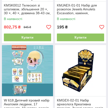
KMSK0012 Телескоп зі
KMJAEX-01-01 Набір для
штативом, збільшення 20 ×,
розкопок Jewels Amulets
30 ×, 40 ×, довжина 38-43 см,
Excavation, каміння,
у коробці 46 ×19,5×7,5 см
креативна творчість для дітей
В наявності
В наявності
802,75
195
₴
₴
845 ₴
Купити
Купити
W 618 Дитячий ігровий набір
KMGEX-02-01 Набір
Анатомія людини, 17
археолога Креативна