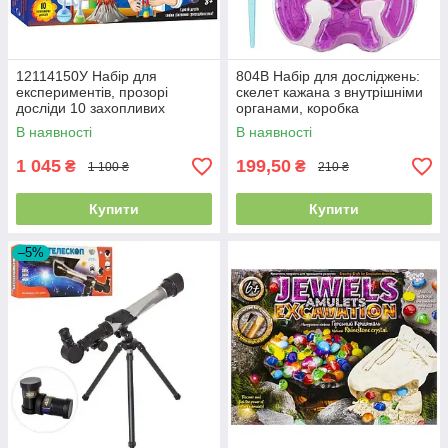
12114150У Набір для
804B Набір для досліджень:
експериментів, прозорі
скелет кажана з внутрішніми
досліди 10 захопливих
органами, коробка
дослідів
19,5×4,5×29,5 см
В наявності
В наявності
1 045
199,50
₴
₴
1 100 ₴
210 ₴
Купити
Купити
–5%