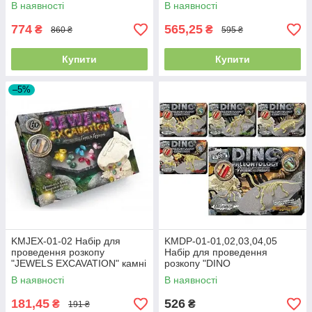
FLORARIUM" укр (5)
В наявності
В наявності
774
565,25
₴
₴
860 ₴
595 ₴
Купити
Купити
–5%
KMJEX-01-02 Набір для
KMDP-01-01,02,03,04,05
проведення розкопу
Набір для проведення
"JEWELS EXCAVATION" камні
розкопу "DINO
укр.(6),
PALEONTOLOGY" (5),
В наявності
В наявності
181,45
526
₴
₴
191 ₴