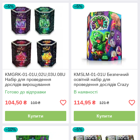
–5%
–5%
KMGRK-01-01U,02U,03U.08U
KMSLM-01-01U Безпечний
Набір для проведення
освітній набір для
дослідів вирощування
проведення дослідів Crazy
кристалів GROWING
Slime
Готово до відправки
В наявності
CRYSTAL тм Danko Toys
104,50
114,95
₴
₴
110 ₴
121 ₴
Купити
Купити
–10%
–5%