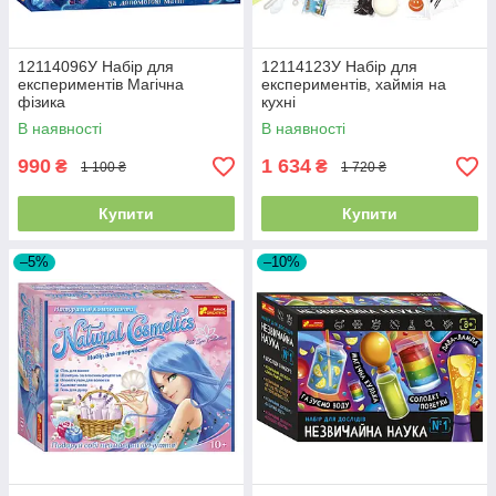
12114096У Набір для
12114123У Набір для
експериментів Магічна
експериментів, хаймія на
фізика
кухні
В наявності
В наявності
990
1 634
₴
₴
1 100 ₴
1 720 ₴
Купити
Купити
–5%
–10%