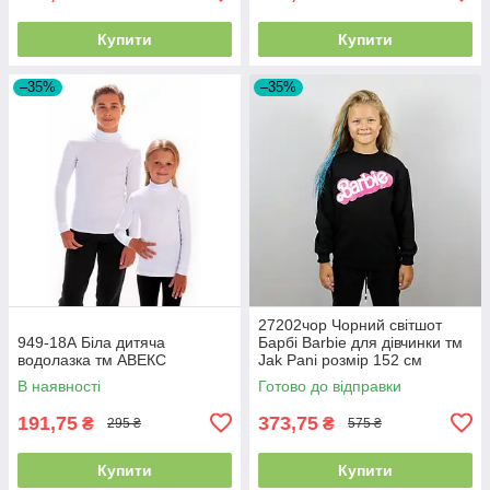
Купити
Купити
–35%
–35%
27202чор Чорний світшот
949-18А Біла дитяча
Барбі Barbie для дівчинки тм
водолазка тм АВЕКС
Jak Pani розмір 152 см
В наявності
Готово до відправки
191,75
373,75
₴
₴
295 ₴
575 ₴
Купити
Купити