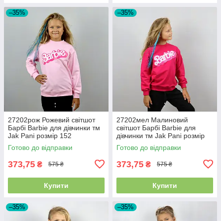
–35%
–35%
27202рож Рожевий світшот
27202мел Малиновий
Барбі Barbie для дівчинки тм
світшот Барбі Barbie для
Jak Pani розмір 152
дівчинки тм Jak Pani розмір
152
Готово до відправки
Готово до відправки
373,75
373,75
₴
₴
575 ₴
575 ₴
Купити
Купити
–35%
–35%