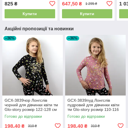
комплект зимовий розмір
розм
825
647,50
1 0
₴
₴
1 295 ₴
98 см
Купити
Купити
Акційні пропозиції та новинки
–36%
–36%
GCX-3839чор Лонгслів
GCX-3839пуд Лонгслів
чорний для дівчинки квіти тм
пудровий для дівчинки квіти
Glo-story розмір 122-128 см
тм Glo-story розмір 110-116
см
Готово до відправки
Готово до відправки
198,40
198,40
₴
₴
310 ₴
310 ₴