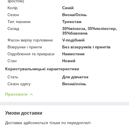
зростом)
Колір
Синій
Сезон
Весна/Осінь
Тип тканини
Трикотаж
Склад
30%віскоза, 35%поліестер,
35%бавовна
Фасон вирізу горловини
V-подібний
Візерунки і принти
Без візерунків і принтів
Оздоблення та прикраси
Намистини
Стан
Новий
Користувальницькі характеристики
Стать
Для дівчаток
Сезон одягу
Весна/осінь
Приховати
Умови доставки
Доставка здійснюється тільки по передоплаті.