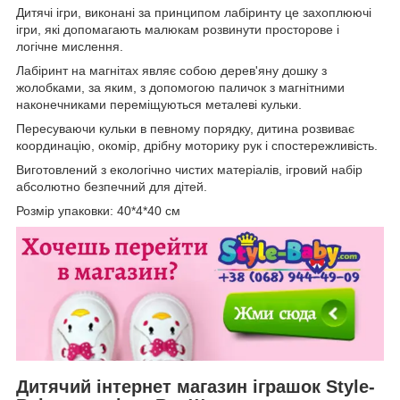
Дитячі ігри, виконані за принципом лабіринту це захоплюючі
ігри, які допомагають малюкам розвинути просторове і
логічне мислення.
Лабіринт на магнітах являє собою дерев'яну дошку з
жолобками, за яким, з допомогою паличок з магнітними
наконечниками переміщуються металеві кульки.
Пересуваючи кульки в певному порядку, дитина розвиває
координацію, окомір, дрібну моторику рук і спостережливість.
Виготовлений з екологічно чистих матеріалів, ігровий набір
абсолютно безпечний для дітей.
Розмір упаковки: 40*4*40 см
Дитячий інтернет магазин іграшок Style-