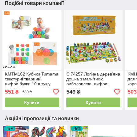
Подібні товари компанії
KMTM102 Кубики Tumama
C 74257 Логічна дерев'яна
KMHE
текстурні тваринні
дошка з магнітною
для 
цифри,букви 10 штук у
риболовлею: цифри,
коро
коробці 21*5,5*16
транспорт, тварини,
551
549
503
₴
₴
580 ₴
фрукти, фігурки людей,
англійські написи, в
Купити
Купити
Акційні пропозиції та новинки
–5%
–5%