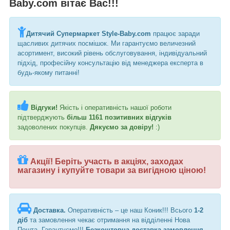
Baby.com вітає Вас!!!
Дитячий Супермаркет
Style-Baby.com
працює заради
щасливих дитячих посмішок. Ми гарантуємо величезний
асортимент, високий рівень обслуговування, індивідуальний
підхід, професійну консультацію від менеджера експерта в
будь-якому питанні!
Відгуки!
Якість і оперативність нашої роботи
підтверджують
більш 1161 позитивних відгуків
задоволених покупців.
Дякуємо за довіру!
:)
Акції!
Беріть участь в акціях, заходах
магазину і купуйте товари за вигідною ціною!
Доставка.
Оперативність – це наш Коник!!! Всього
1-2
діб
та замовлення чекає отримання на відділенні Нова
Пошта. Гарантуємо!!!
Безкоштовна доставка замовлення