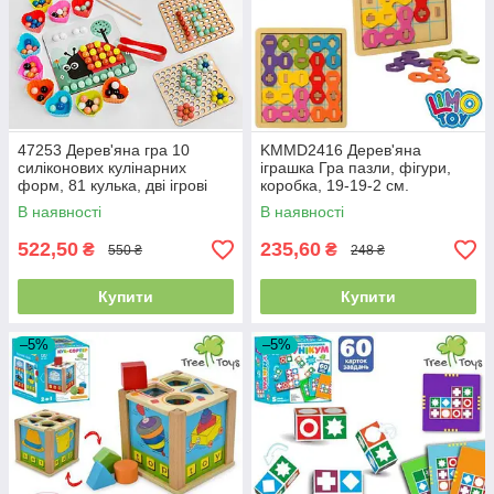
47253 Дерев'яна гра 10
KMMD2416 Дерев'яна
силіконових кулінарних
іграшка Гра пазли, фігури,
форм, 81 кулька, дві ігрові
коробка, 19-19-2 см.
панелі, 36 карток із фігурами
В наявності
В наявності
та
522,50
235,60
₴
₴
550 ₴
248 ₴
Купити
Купити
–5%
–5%