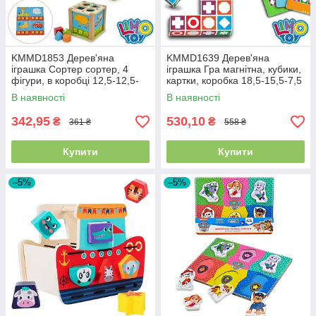
KMMD1853 Дерев'яна
KMMD1639 Дерев'яна
іграшка Сортер сортер, 4
іграшка Гра магнітна, кубики,
фігури, в коробці 12,5-12,5-
картки, коробка 18,5-15,5-7,5
12 см
см
В наявності
В наявності
342,95
530,10
₴
₴
361 ₴
558 ₴
Купити
Купити
–5%
–5%