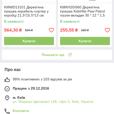
KMWD13101 Дерев'яна
KMKH20/060 Дерев'яна
іграшка корабель-сортер у
іграшка KidsHits Paw Patrol
коробці 21,5*15,5*13 см
пазли-вкладки 30 * 22 * 1,5
см
В наявності
В наявності
564,30
255,55
₴
₴
594 ₴
269 ₴
Купити
Купити
Показати ще
Про нас
98% позитивних з 103 відгуків за рік
Працює з 29.12.2016
м. Київ
ул. Марини Цветаевої 14Б, офіс 5, Київ, Україна
Контакти