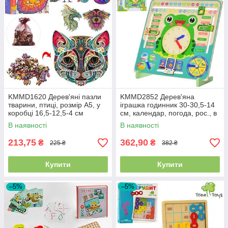
KMMD1620 Дерев'яні пазли
KMMD2852 Дерев'яна
тварини, птиці, розмір А5, у
іграшка годинник 30-30,5-14
коробці 16,5-12,5-4 см
см, календар, погода, рос., в
коробці 30,5-30,5-3 см
В наявності
В наявності
213,75
362,90
₴
₴
225 ₴
382 ₴
Купити
Купити
–5%
–5%