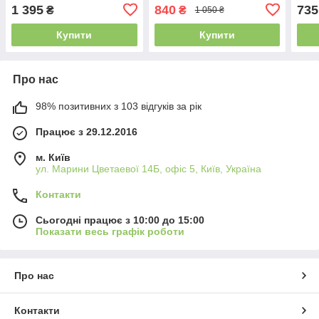
розмір 31 - устілка 20 см
дівчинки тм Том.м розмір
ребр
1 395
840
735
₴
₴
1 050 ₴
37 - устілка 24 см
для 
Купити
Купити
Про нас
98% позитивних з 103 відгуків за рік
Працює з 29.12.2016
м. Київ
ул. Марини Цветаевої 14Б, офіс 5, Київ, Україна
Контакти
Сьогодні працює з 10:00 до 15:00
Показати весь графік роботи
Про нас
Контакти