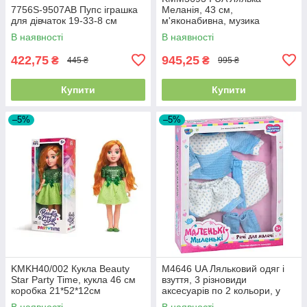
7756S-9507AB Пупс іграшка
Меланія, 43 см,
для дівчаток 19-33-8 см
м'яконабивна, музика
українські пісні, батарейки
В наявності
В наявності
таблетки, у коробці
422,75
945,25
₴
₴
445 ₴
995 ₴
Купити
Купити
–5%
–5%
KMKH40/002 Кукла Beauty
M4646 UA Ляльковий одяг і
Star Party Time, кукла 46 см
взуття, 3 різновиди
коробка 21*52*12см
аксесуарів по 2 кольори, у
коробці 29-36-5 см
В наявності
В наявності