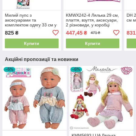
Милий пупс з
KMWX242-4 Лялька 29 см,
DH 2
аксесуарами та
плаття, взуття, аксесуари,
см м
комплектом одягу 33 см у
2 різновиди, у коробці
коробці
27,5-33-6,5 см
825
447,45
831
₴
₴
471 ₴
Купити
Купити
Акційні пропозиції та новинки
–5%
–5%
KMM5693 I UA Лялька