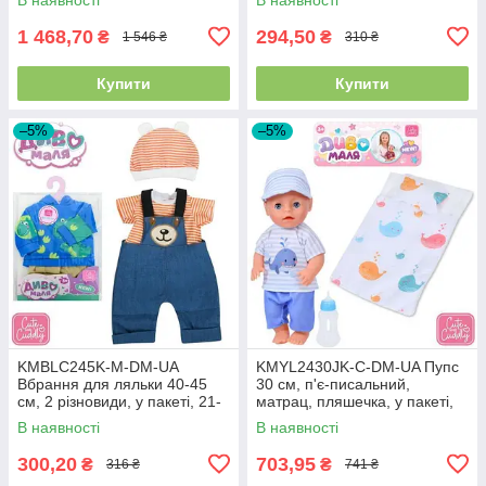
1 468,70
294,50
₴
₴
1 546 ₴
310 ₴
Купити
Купити
–5%
–5%
KMBLC245K-M-DM-UA
KMYL2430JK-C-DM-UA Пупс
Вбрання для ляльки 40-45
30 см, п'є-писальний,
см, 2 різновиди, у пакеті, 21-
матрац, пляшечка, у пакеті,
31-1 см
24-42-8 см
В наявності
В наявності
300,20
703,95
₴
₴
316 ₴
741 ₴