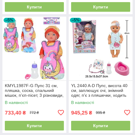
Купити
Купити
–5%
–5%
KMYL1987F-G Пупс 31 см,
YL 2440 A-D Пупс, висота 40
пляшка, соска, спальний
см, заплющує очі, знімний
мішок, п'єп-пісет, 3 різновиди,
одяг, п'є з пляшечки, ходить
у пакеті 24-44-9 см
на горщик,
В наявності
В наявності
733,40
945,25
₴
₴
772 ₴
995 ₴
Купити
Купити