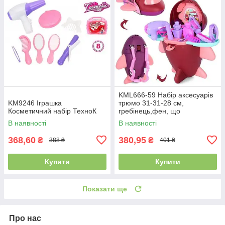
KML666-59 Набір аксесуарів
KM9246 Іграшка
трюмо 31-31-28 см,
Косметичний набір ТехноК
гребінець,фен, що
складається в літак,
В наявності
В наявності
обгортка,24-28-15 см
368,60
380,95
₴
₴
388 ₴
401 ₴
Купити
Купити
Показати ще
Про нас