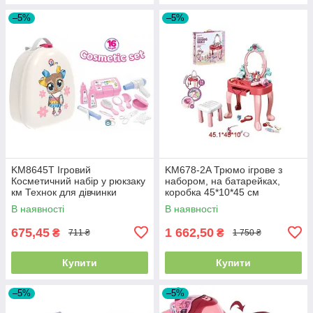
–5%
–5%
KM8645T Ігровий
KM678-2A Трюмо ігрове з
Косметичний набір у рюкзаку
набором, на батарейках,
км Технок для дівчинки
коробка 45*10*45 см
В наявності
В наявності
675,45
1 662,50
₴
₴
711 ₴
1 750 ₴
Купити
Купити
–5%
–5%