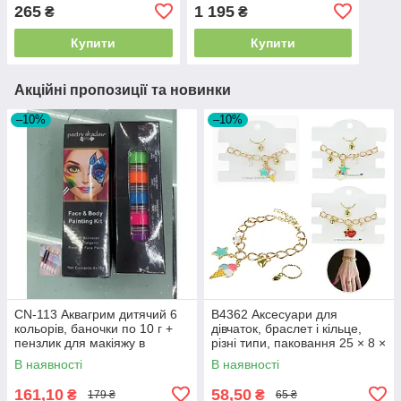
батарейках, у пакеті
окуляри, світло, USB, 2
265
1 195
₴
₴
25х36х8 см
кольори
Купити
Купити
Акційні пропозиції та новинки
–10%
–10%
CN-113 Аквагрим дитячий 6
B4362 Аксесуари для
кольорів, баночки по 10 г +
дівчаток, браслет і кільце,
пензлик для макіяжу в
різні типи, паковання 25 × 8 ×
коробці
2 см
В наявності
В наявності
161,10
58,50
₴
₴
179 ₴
65 ₴