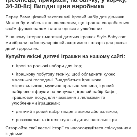
34-30-8с| Вигідні ціни виробника
Перед Вами цікавий захопливий ігровий набір для дівчинки.
Можна бути абсолютно впевненим, що іграшка сподобається
своїм функціоналом і стане однією з улюблених.
У нашому інтернет-магазині дитячих іграшок Style-Baby.com
ми зібрали найпопулярніший асортимент товарів для розваг
дітей і дорослих.
Купуйте якісні дитячі іграшки на нашому сайті:
ігрові та рольові набори для ігор;
іграшкову побутову техніку, щоб обладнати кухню
маленької господині. Знадобиться іграшкова
мікрохвильовка, музична пральна машина, ігровий
набір овочі фрукти на липучках, ігровий набір Кафе,
іграшковий посуд для чаювання з ляльками та
улюбленими іграшками;
дитячий ігровий набір лікаря з візком або валізкою;
розважальні та інтелектуальні дитячі настільні ігри.
Створюйте свої веселі історії та насолоджуйтеся спілкуванням
із дітьми!