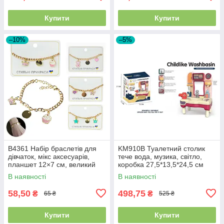
Купити
Купити
–10%
–5%
B4361 Набір браслетів для
KM910B Туалетний столик
дівчаток, мікс аксесуарів,
тече вода, музика, світло,
планшет 12×7 см, великий
коробка 27,5*13,5*24,5 см
пакет 34×7×2 см
В наявності
В наявності
58,50
498,75
₴
₴
65 ₴
525 ₴
Купити
Купити