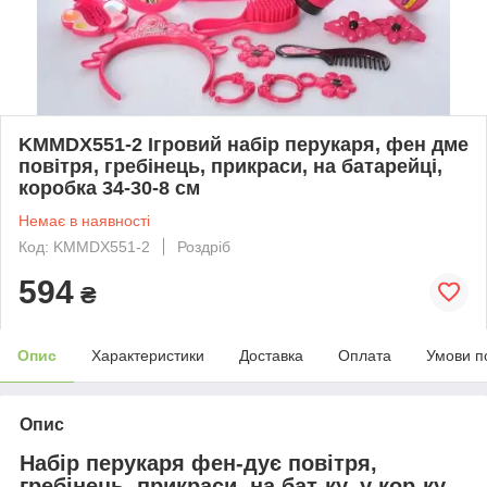
KMMDX551-2 Ігровий набір перукаря, фен дме
повітря, гребінець, прикраси, на батарейці,
коробка 34-30-8 см
Немає в наявності
Код: KMMDX551-2
Роздріб
594
₴
Опис
Характеристики
Доставка
Оплата
Умови п
Опис
Набір перукаря фен-дує повітря,
гребінець, прикраси, на бат-ку, у кор-ку,