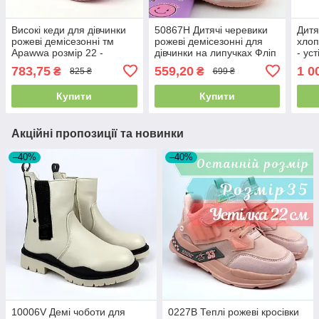
Високі кеди для дівчинки
50867H Дитячі черевики
Дитя
рожеві демісезонні тм
рожеві демісезонні для
хлоп
Apawwa розмір 22 -
дівчинки на липучках Фліп
- ус
устілка 14 см
від Том.м розмір 24 -
783,75
559,20
1 0
₴
₴
825 ₴
699 ₴
устілка 15 см
Купити
Купити
Акційні пропозиції та новинки
–40%
–40%
10006V Демі чоботи для
0227B Теплі рожеві кросівки