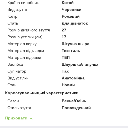
Країна виробник
Китай
Вид взуття
Черевики
Колір
Рожевий
Стать
Для дівчаток
Розмір дитячого взуття
27
Розмір устілки (см)
17
Матеріал верху
Штучна шкіра
Матеріал підкладки
Текстиль
Матеріал підошви
ТЕП
Застібка
Шнурівка/липучка
Супінатор
Так
Вид устілки
Анатомічна
Стан
Новий
Користувальницькі характеристики
Сезон
Весна/Осінь
Стиль взуття
Повсякденний
Приховати