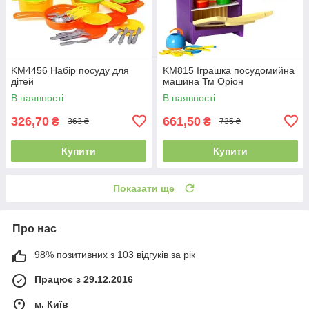
KM4456 Набір посуду для
KM815 Іграшка посудомийна
дітей
машина Тм Оріон
В наявності
В наявності
326,70
661,50
₴
₴
363 ₴
735 ₴
Купити
Купити
Показати ще
Про нас
98% позитивних з 103 відгуків за рік
Працює з 29.12.2016
м. Київ