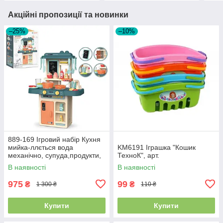
Акційні пропозиції та новинки
–25%
–10%
889-169 Ігровий набір Кухня
мийка-ллється вода
KM6191 Іграшка "Кошик
механічно, супуда,продукти,
ТехноК", арт.
дошка для
В наявності
В наявності
975
99
₴
₴
1 300 ₴
110 ₴
Купити
Купити