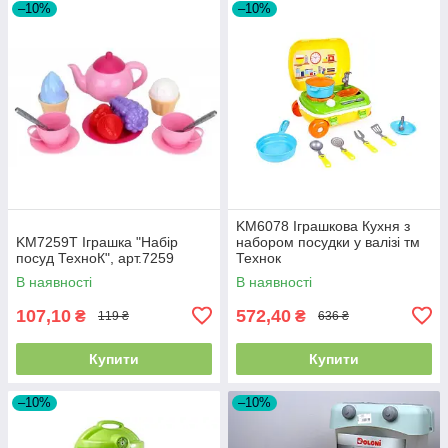
–10%
–10%
KM6078 Іграшкова Кухня з
KM7259T Іграшка "Набір
набором посудки у валізі тм
посуд ТехноК", арт.7259
Технок
В наявності
В наявності
107,10
572,40
₴
₴
119 ₴
636 ₴
Купити
Купити
–10%
–10%