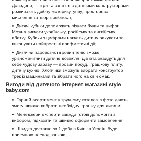
Доведено, — ігри та заняття з дитячими конструкторами
розвивають дрібну моторику, уяву, просторове
мислення та творчі здібності;
Дитячі кубики допоможуть пізнати букви та цифри.
Можна вивчати українську, російську та англійську
абетку. Кубики з цифрами навчать дитину рахувати та
виконувати найпростіші арифметичні дії;
Дитячий паровозик і ігровий теніс зможе
урізноманітнити дитяче дозвілля. Дівчата знайдуть для
себе чудову забаву — ігровий посуд, іграшкову плиту,
дитячу кухню. Хлопчики зможуть вибрати конструктор
трек із машинками та зібрати його на свій смак.
Вигоди від дитячого інтернет-магазині style-
baby.com
Гарний асортимент у зручному каталозі з фото дають
змогу швидко вибрати необхідну іграшку для дитини;
Менеджери експерти завжди готові допомогти з
вибором, підказати та швидко оформити замовлення;
Швидка доставка за 1 добу в Київ і в Україні буде
приємною несподіванкою;