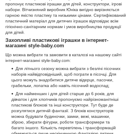
пропонує пластикові іграшки для дітей, конструктори, ігрові
набори. Вітчизняний виробник Юніка вигідно вирізняється
гарною якістю пластику та низькими цінами. Сертифікований
пластичний матеріал для дитячих іграшок відповідає всім
гігієнічно-санітарним нормам і умов виробництва продукції
для дітей.
Захопливі пластикові іграшки в інтернет-
магазині style-baby.com
Що можна вибрати та замовити в каталозі на нашому сайті
інтернет-магазині style-baby.com:
Для літнього сезону можна вибрати з безлічі пісочних
наборів найвідповідніший, щоб пограти в пісочці. Для
цього можуть знадобитися дитяче відерце, пасочки,
грабельки, лопатка або навіть пісочний водоспад;
Для найменших і для дітей старше до 6 років, для
дівчаток і для хлопчиків пропонуємо найрізноманітніші
пластикові блокові та інші конструктори. Тут буде де
розгулятися дитячій фантазії. З блоків конструкторів
можна будувати будиночки, замки, вежі, машинки,
зброю, збирати фігурки, роботи трансформери та
багато іншого. Кількість перевтілень і трансформацій
обмежується лише нескінченною фантазією дитини.