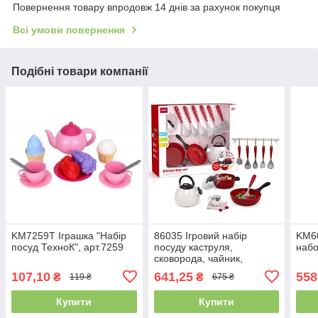
Повернення товару впродовж 14 днів за рахунок покупця
Всі умови повернення
Подібні товари компанії
KM7259T Іграшка "Набір
86035 Ігровий набір
KM60
посуд ТехноК", арт.7259
посуду каструля,
набо
сковорода, чайник,
кухонний набір, 9
107,10
641,25
558
₴
₴
119 ₴
675 ₴
предметів, коробка 40,5-
33-13,5 см
Купити
Купити