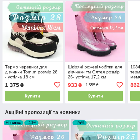
Термо черевики для
Шкіряні рожеві чобітки для
1084
дівчинки Tom.m розмір 28
дівчинки тм Олтея розмір
терм
- устілка 18 см
26- устілка 17,2 см
мемб
Том.
1 375
933
862
₴
₴
1 555 ₴
16,4
Купити
Купити
Акційні пропозиції та новинки
Новинка
–40%
–25%