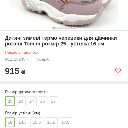
Дитячі зимові термо черевики для дівчинки
рожеві Tom.m розмір 25 - устілка 16 см
Немає в наявності
Код: 10245H
Роздріб
915
₴
Розмір дитячого взуття
25
23
24
26
27
Розмір устілки (см)
16
14.5
15.5
16.5
17.5