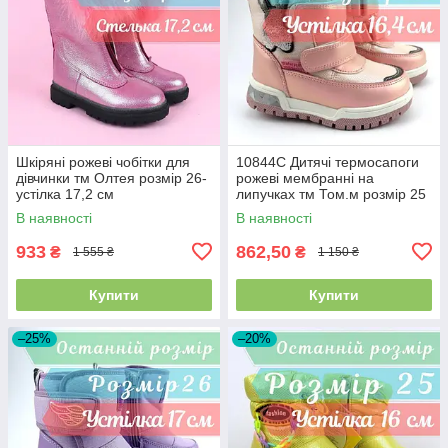
Шкіряні рожеві чобітки для
10844C Дитячі термосапоги
дівчинки тм Олтея розмір 26-
рожеві мембранні на
устілка 17,2 см
липучках тм Том.м розмір 25
- устілка 16,4 см
В наявності
В наявності
933
862,50
₴
₴
1 555 ₴
1 150 ₴
Купити
Купити
–25%
–20%