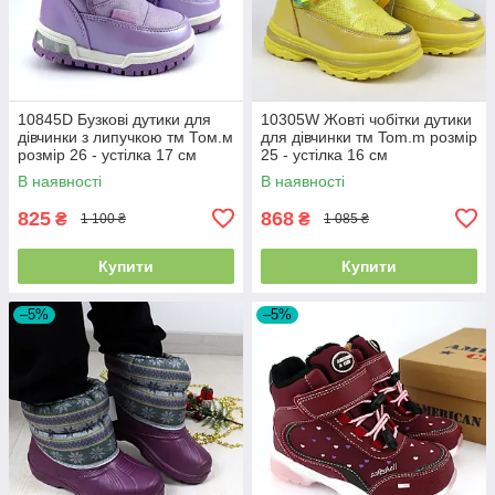
10845D Бузкові дутики для
10305W Жовті чобітки дутики
дівчинки з липучкою тм Том.м
для дівчинки тм Tom.m розмір
розмір 26 - устілка 17 см
25 - устілка 16 см
В наявності
В наявності
825
868
₴
₴
1 100 ₴
1 085 ₴
Купити
Купити
–5%
–5%