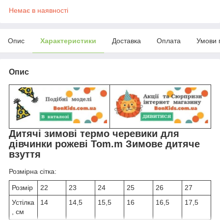
Немає в наявності
Опис
Характеристики
Доставка
Оплата
Умови 
Опис
Дитячі зимові термо черевики для
дівчинки рожеві Tom.m Зимове дитяче
взуття
Розмірна сітка:
Розмір
22
23
24
25
26
27
Устілка
14
14,5
15,5
16
16,5
17,5
, см