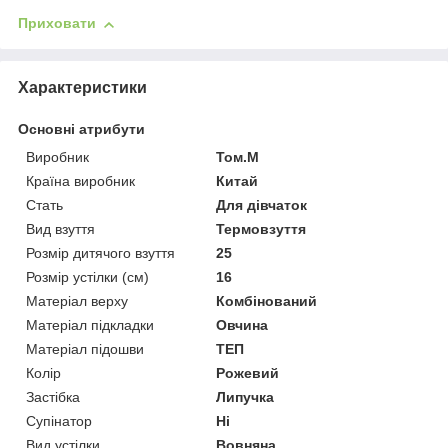
Приховати
Характеристики
Основні атрибути
Виробник
Том.М
Країна виробник
Китай
Стать
Для дівчаток
Вид взуття
Термовзуття
Розмір дитячого взуття
25
Розмір устілки (см)
16
Матеріал верху
Комбінований
Матеріал підкладки
Овчина
Матеріал підошви
ТЕП
Колір
Рожевий
Застібка
Липучка
Супінатор
Ні
Вид устілки
Вовняна