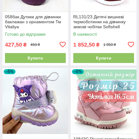
058бак Дутики для дівчинки
RL131/23 Дитячі вишневі
баклажан з орнаментом Тм
термоботинки на дівчинку
Vitaliya
зимові чобітки Softshell
American Club розмір 28 -
Готово до відправки
В наявності
устілка 17,5 см
427,50
1 852,50
₴
₴
450 ₴
1 950 ₴
Купити
Купити
–5%
–5%
10843C Рожеві термоботинки