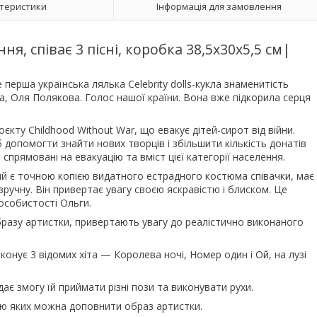
теристики
Інформація для замовлення
я, співає 3 пісні, коробка 38,5х30х5,5 см|
е перша українська лялька Celebrity dolls-кукла знаменитість
а, Оля Полякова. Голос нашої країни. Вона вже підкорила серця
ту Childhood Without War, що евакує дітей-сирот від війни.
б допомогти знайти нових творців і збільшити кількість донатів
 спрямовані на евакуацію та вміст цієї категорії населення.
ий є точною копією видатного естрадного костюма співачки, має
вручну. Він привертає увагу своєю яскравістю і блиском. Це
особистості Ольги.
бразу артистки, привертають увагу до реалістично виконаного
конує 3 відомих хіта — Королева ночі, Номер один і Ой, на лузі
ає змогу їй приймати різні пози та виконувати рухи.
ою яких можна доповнити образ артистки.