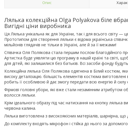
Опис
Харак
Лялька колекційна Olga Polyakova біле вбранн
Вигідні ціни виробника
Ця Лялька унікальна як для України, так і для всього світу — ц
Прототипом для створення ляльки є відома українська співачк
мільйонів глядачів не тільки в Україні, але й за її межами!
Співачка Оля Полякова стала першим послом благодійного проєк
Артистка буде уявляти цю програму в нашій країні та світі, що
для дітей, які залишилися без батьків. Всі засоби фонду будуть
Колекційна лялька Оля Полякова одягнена в Білий костюм, як
високу деталізацію. більшість елементів костюма виготовлені 
робить її особливою й дає змогу передати всю енергію й силу 
Фірмові головні убори, які вже стали незамінним атрибутом о
волосся ляльки.
Крім ідеального образу під час натискання на кнопку лялька ви
червона калина.
Лялька виготовлена з високоякісних матеріалів, шарнірна, що д
До комплекту входять мікрофон і стійка до нього за допомог