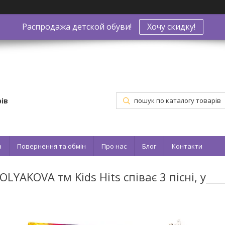
Распродажа детской обуви!
Хочу скидку!
ів
а
Повернення та обмін
Про нас
Блог
Контакти
AKOVA тм Kids Hits співає 3 пісні, у