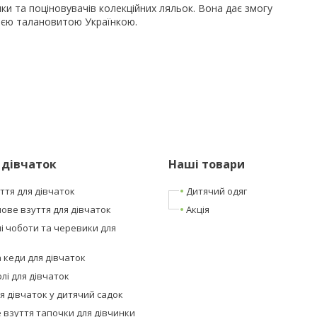
ки та поціновувачів колекційних ляльок. Вона дає змогу
цією талановитою Українкою.
 дівчаток
Наші товари
ття для дівчаток
Дитячий одяг
ове взуття для дівчаток
Акція
і чоботи та черевики для
а кеди для дівчаток
лі для дівчаток
я дівчаток у дитячий садок
 взуття тапочки для дівчинки