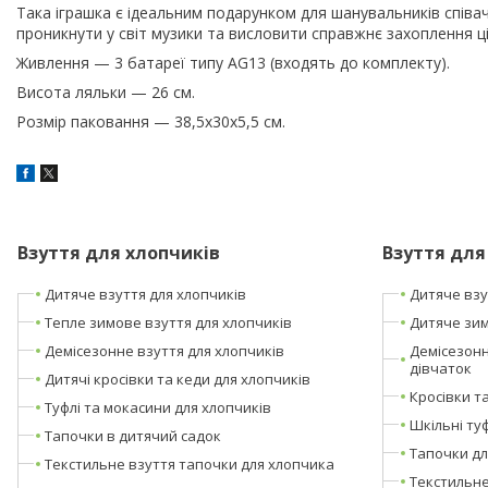
Така іграшка є ідеальним подарунком для шанувальників співач
проникнути у світ музики та висловити справжнє захоплення 
Живлення — 3 батареї типу AG13 (входять до комплекту).
Висота ляльки — 26 см.
Розмір паковання — 38,5х30х5,5 см.
Взуття для хлопчиків
Взуття для
Дитяче взуття для хлопчиків
Дитяче взу
Тепле зимове взуття для хлопчиків
Дитяче зим
Демісезонне взуття для хлопчиків
Демісезонн
дівчаток
Дитячі кросівки та кеди для хлопчиків
Кросівки т
Туфлі та мокасини для хлопчиків
Шкільні туф
Тапочки в дитячий садок
Тапочки дл
Текстильне взуття тапочки для хлопчика
Текстильне