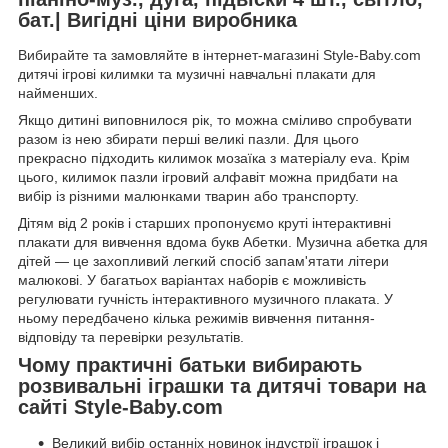
бат.| Вигідні ціни виробника
Вибирайте та замовляйте в інтернет-магазині Style-Baby.com
дитячі ігрові килимки та музичні навчальні плакати для
найменших.
Якщо дитині виповнилося рік, то можна сміливо спробувати
разом із нею збирати перші великі пазли. Для цього
прекрасно підходить килимок мозаїка з матеріалу eva. Крім
цього, килимок пазли ігровий алфавіт можна придбати на
вибір із різними малюнками тварин або транспорту.
Дітям від 2 років і старших пропонуємо круті інтерактивні
плакати для вивчення вдома букв Абетки. Музична абетка для
дітей — це захопливий легкий спосіб запам'ятати літери
малюкові. У багатьох варіантах наборів є можливість
регулювати гучність інтерактивного музичного плаката. У
ньому передбачено кілька режимів вивчення питання-
відповіду та перевірки результатів.
Чому практичні батьки вибирають
розвивальні іграшки та дитячі товари на
сайті Style-Baby.com
Великий вибір останніх новинок індустрії іграшок і