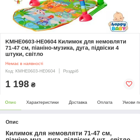
KMHE0603-HE0604 Килимок для немовляти
71-47 см, піаніно-музика, дуга, підвіски 4
штуки, світло
Немає в наявності
Код: KMHE0603-HE0604
Роздріб
1 198
₴
Опис
Характеристики
Доставка
Оплата
Умови п
Опис
Килимок для немовляти 71-47 см,
піаніно-муз., дуга, підвіски 4 шт., світло,