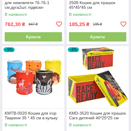
для немовляти 76-76-1
2508 Кошик для іграшок
см,дуга2шт, підвіски-
45*45*45 см
брязкальця 5 штук, 5 видів, у
В наявності
В наявності
сумці
762,30
185,25
₴
₴
847 ₴
195 ₴
Купити
Купити
–5%
–5%
KMTB-0020 Кошик для ігор
KMD-3520 Кошик для іграшок
Тварини 35 * 45 см в кульку
Cars дитячий 40*25*25 см
В наявності
В наявності