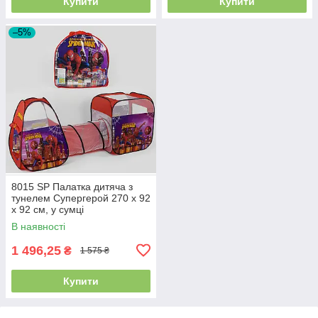
Купити
Купити
–5%
8015 SP Палатка дитяча з
тунелем Супергерой 270 х 92
х 92 см, у сумці
В наявності
1 496,25
₴
1 575 ₴
Купити