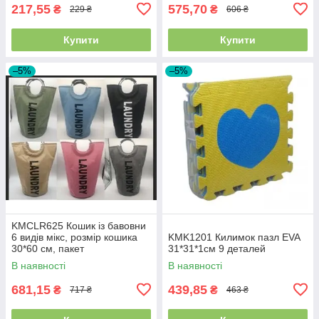
217,55
575,70
₴
₴
229 ₴
606 ₴
Купити
Купити
–5%
–5%
KMCLR625 Кошик із бавовни
6 видів мікс, розмір кошика
KMK1201 Килимок пазл EVA
30*60 см, пакет
31*31*1см 9 деталей
В наявності
В наявності
681,15
439,85
₴
₴
717 ₴
463 ₴