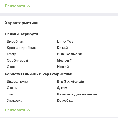
Приховати
Характеристики
Основні атрибути
Виробник
Limo Toy
Країна виробник
Китай
Колір
Різні кольори
Особливості
Мелодії
Стан
Новий
Користувальницькі характеристики
Вікова група
Від 3-х місяців
Стать
Дітям
Тип
Килимок для немівля
Упаковка
Коробка
Приховати