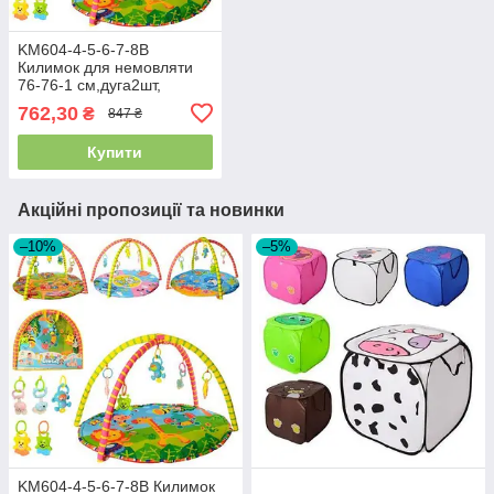
KM604-4-5-6-7-8B
Килимок для немовляти
76-76-1 см,дуга2шт,
підвіски-брязкальця 5
762,30
₴
847 ₴
штук, 5 видів, у сумці
Купити
Акційні пропозиції та новинки
–10%
–5%
KM604-4-5-6-7-8B Килимок