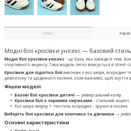
Опис
Харак
Модні білі кросівки унісекс — базовий стиль
Модні білі кросівки унісекс
- це база, яка завжди в темі. Бі
спортивного акценту. Така модель легко вписується в street-ca
Кросівки для підлітка білі
виконані з еко шкіри, всередині 
демісезону та щоденного носіння, коли важливо, щоб взуття 
Фішки моделі
Базові білі кросівки дитячі
— універсальний колір.
Кросівки білі з чорними смужками
- стильний акцент.
Еко шкіра зверху + текстиль всередині - зручно в носінні.
Виберіть білі кросівки для хлопчика та дівчинки
— уніве
Основні характеристики
Колір:
білий