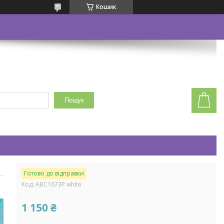
Кошик
Пошук
Готово до відправки
Код:
ABC1673P white
1 150 ₴