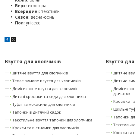
Верх:
екошкіра
Всередині:
текстиль
Сезон:
весна-осінь
Пол:
унісекс
Взуття для хлопчиків
Взуття для
Дитяче взуття для хлопчиків
Дитяче взу
Тепле зимове взуття для хлопчиків
Дитяче зим
Демісезонне взуття для хлопчиків
Демісезонн
дівчаток
Дитячі кросівки та кеди для хлопчиків
Кросівки т
Туфлі та мокасини для хлопчиків
Шкільні туф
Тапочки в дитячий садок
Тапочки дл
Текстильне взуття тапочки для хлопчика
Текстильне
Крокси та в'єтнамки для хлопчиків
Крокси та 