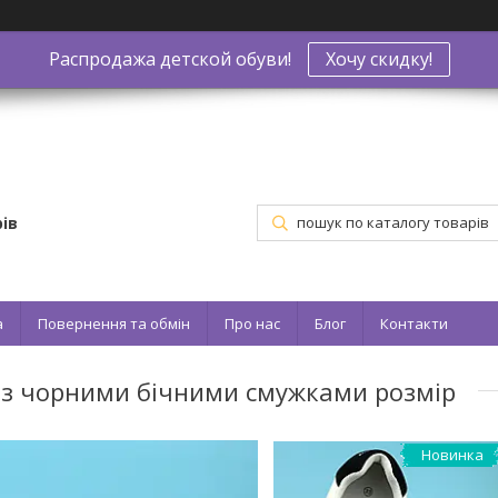
Распродажа детской обуви!
Хочу скидку!
ів
а
Повернення та обмін
Про нас
Блог
Контакти
ка з чорними бічними смужками розмір
Новинка