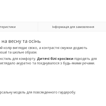
теристики
Інформація для замовлення
 на весну та осінь
лий колір виглядає свіжо, а контрастні смужки додають
sual та шкільні образи.
текстиль для комфорту.
Дитячі білі кросівки
підходять для
виглядало акуратно та поєднувалося з будь-якими речами.
рсальну модель для повсякденного гардеробу.