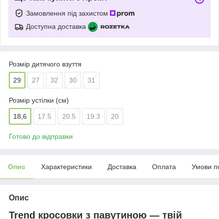
Замовлення під захистом
Доступна доставка
Розмір дитячого взуття
29
27
32
30
31
Розмір устілки (см)
18,6
17.5
20.5
19.3
20
Готово до відправки
Опис
Характеристики
Доставка
Оплата
Умови п
Опис
Trend кросовки з павутиною — твій