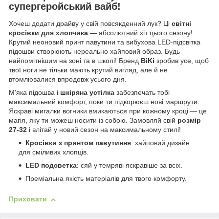
супергеройський вайб!
Хочеш додати драйву у свій повсякденний лук? Ці
світні
кросівки для хлопчика
— абсолютний хіт цього сезону!
Крутий неоновий принт павутини та вибухова LED-підсвітка
підошви створюють нереально хайповий образ. Будь
найпомітнішим на зоні та в школі! Бренд
BiKi
зробив усе, щоб
твої ноги не тільки мають крутий вигляд, але й не
втомлювалися впродовж усього дня.
М'яка підошва і
шкіряна устілка
забезпечать тобі
максимальний комфорт, поки ти підкорюєш нові маршрути.
Яскраві мигалки вогники вмикаються при кожному кроці — це
магія, яку ти можеш носити із собою. Замовляй свій
розмір
27-32
і влітай у новий сезон на максимальному стилі!
Кросівки з принтом павутиння
: хайповий дизайн
для сміливих хлопців.
LED подсветка
: сяй у темряві яскравіше за всіх.
Преміальна якість матеріалів для твого комфорту.
Приховати