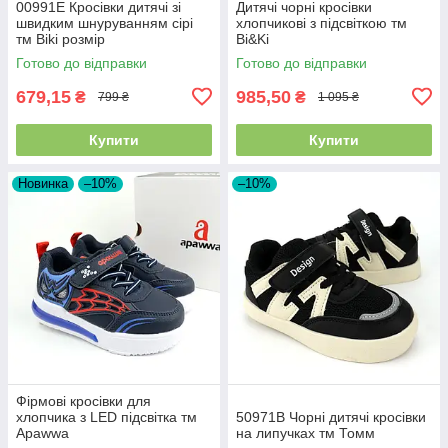
00991E Кросівки дитячі зі
Дитячі чорні кросівки
швидким шнуруванням сірі
хлопчикові з підсвіткою тм
тм Biki розмір
Bi&Ki
Готово до відправки
Готово до відправки
679,15
985,50
₴
₴
799 ₴
1 095 ₴
Купити
Купити
Новинка
–10%
–10%
Фірмові кросівки для
хлопчика з LED підсвітка тм
50971B Чорні дитячі кросівки
Apawwa
на липучках тм Томм