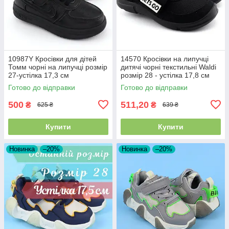
10987Y Кросівки для дітей
14570 Кросівки на липучці
Томм чорні на липучці розмір
дитячі чорні текстильні Waldi
27-устілка 17,3 см
розмір 28 - устілка 17,8 см
Готово до відправки
Готово до відправки
500
511,20
₴
₴
625 ₴
639 ₴
Купити
Купити
Новинка
–20%
Новинка
–20%