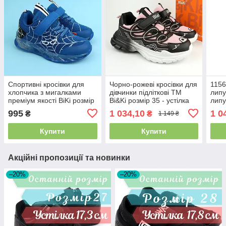
Спортивні кросівки для
Чорно-рожеві кросівки для
1156
хлопчика з мигалками
дівчинки підліткові ТМ
липу
преміум якості BiKi розмір
Bi&Ki розмір 35 - устілка
липу
23 см
35 -
995
1 034,10
1 0
₴
₴
1 149 ₴
Купити
Купити
Акційні пропозиції та новинки
–20%
–20%