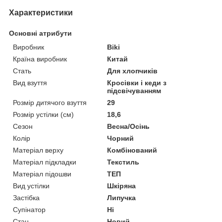
Характеристики
Основні атрибути
Виробник
Biki
Країна виробник
Китай
Стать
Для хлопчиків
Вид взуття
Кросівки і кеди з
підсвічуванням
Розмір дитячого взуття
29
Розмір устілки (см)
18,6
Сезон
Весна/Осінь
Колір
Чорний
Матеріал верху
Комбінований
Матеріал підкладки
Текстиль
Матеріал підошви
ТЕП
Вид устілки
Шкіряна
Застібка
Липучка
Супінатор
Ні
Стан
Новий