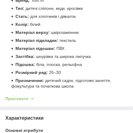
Бренд:
Tom.m
Тип:
дитячі сліпони, кеди, кросівки
Стать:
для хлопчиків і дівчаток
Колір:
білий
Матеріал верху:
шкірозамінник
Матеріал підкладки:
текстиль
Матеріал підошви:
ПВХ
Застібка:
шнурівка та широка липучка
Підошва:
біла, плоска, рельєфна
Розмірний ряд:
25–30
Призначення:
дитячий садок, підготовчі заняття,
фізкультура та початкова школа
Приховати
Характеристики
Основні атрибути