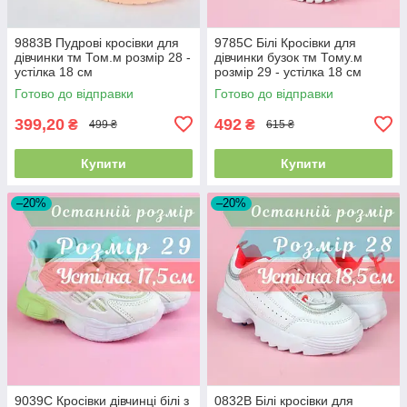
9883B Пудрові кросівки для
9785C Білі Кросівки для
дівчинки тм Том.м розмір 28 -
дівчинки бузок тм Тому.м
устілка 18 см
розмір 29 - устілка 18 см
Готово до відправки
Готово до відправки
399,20
492
₴
₴
499 ₴
615 ₴
Купити
Купити
–20%
–20%
9039C Кросівки дівчинці білі з
0832B Білі кросівки для