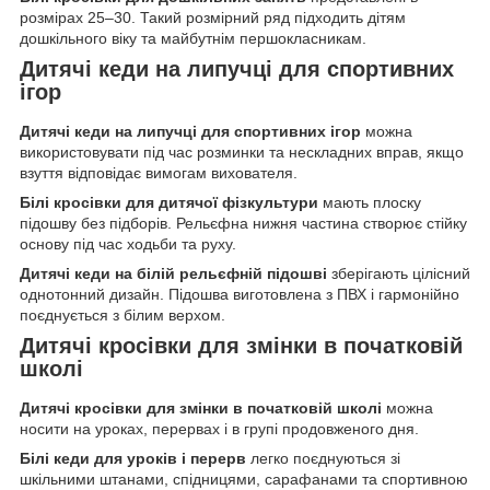
розмірах 25–30. Такий розмірний ряд підходить дітям
дошкільного віку та майбутнім першокласникам.
Дитячі кеди на липучці для спортивних
ігор
Дитячі кеди на липучці для спортивних ігор
можна
використовувати під час розминки та нескладних вправ, якщо
взуття відповідає вимогам вихователя.
Білі кросівки для дитячої фізкультури
мають плоску
підошву без підборів. Рельєфна нижня частина створює стійку
основу під час ходьби та руху.
Дитячі кеди на білій рельєфній підошві
зберігають цілісний
однотонний дизайн. Підошва виготовлена з ПВХ і гармонійно
поєднується з білим верхом.
Дитячі кросівки для змінки в початковій
школі
Дитячі кросівки для змінки в початковій школі
можна
носити на уроках, перервах і в групі продовженого дня.
Білі кеди для уроків і перерв
легко поєднуються зі
шкільними штанами, спідницями, сарафанами та спортивною