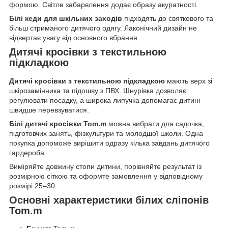
формою. Світле забарвлення додає образу акуратності.
Білі кеди для шкільних заходів
підходять до святкового та
більш стриманого дитячого одягу. Лаконічний дизайн не
відвертає увагу від основного вбрання.
Дитячі кросівки з текстильною
підкладкою
Дитячі кросівки з текстильною підкладкою
мають верх зі
шкірозамінника та підошву з ПВХ. Шнурівка дозволяє
регулювати посадку, а широка липучка допомагає дитині
швидше перевзуватися.
Білі дитячі кросівки Tom.m
можна вибрати для садочка,
підготовчих занять, фізкультури та молодшої школи. Одна
покупка допоможе вирішити одразу кілька завдань дитячого
гардероба.
Виміряйте довжину стопи дитини, порівняйте результат із
розмірною сіткою та оформте замовлення у відповідному
розмірі 25–30.
Основні характеристики білих сліпонів
Tom.m