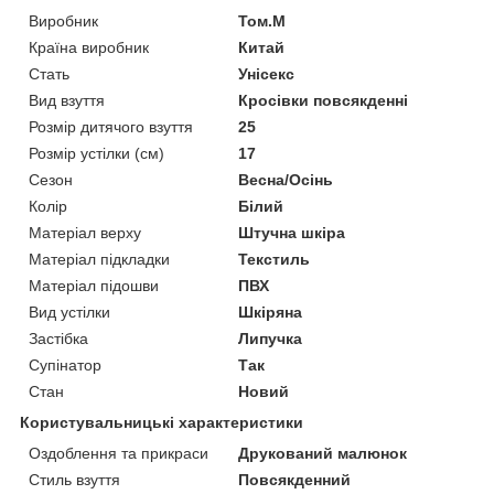
Виробник
Том.М
Країна виробник
Китай
Стать
Унісекс
Вид взуття
Кросівки повсякденні
Розмір дитячого взуття
25
Розмір устілки (см)
17
Сезон
Весна/Осінь
Колір
Білий
Матеріал верху
Штучна шкіра
Матеріал підкладки
Текстиль
Матеріал підошви
ПВХ
Вид устілки
Шкіряна
Застібка
Липучка
Супінатор
Так
Стан
Новий
Користувальницькі характеристики
Оздоблення та прикраси
Друкований малюнок
Стиль взуття
Повсякденний