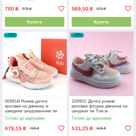
780
569,50
₴
₴
975 ₴
670 ₴
Купити
Купити
–15%
–15%
00991B Рожеві дитячі
10992C Дитячі рожеві
кросівки на дівчинку зі
кросівки фігурка дівчинка на
швидким шнуруванням тм
шнурках тм Том.м
Бікі розмір
Готово до відправки
Готово до відправки
679,15
531,25
₴
₴
799 ₴
625 ₴