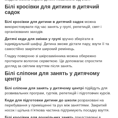
Білі кросівки для дитини в дитячий
садок
Білі кросівки для дитини в дитячий садок
можна
використовувати під час занять у групі, репетицій, свят і
організованих заходів.
Дитячі кеди для змінки у групі
зручно зберігати в
індивідуальній шафці. Дитина зможе дістати пару, взути її та
самостійно закріпити широкий ремінець.
Гладку поверхню зі шкірозамінника можна обережно
протирати вологою серветкою. Це допомагає спростити
догляд за світлим взуттям після занять.
Білі сліпони для занять у дитячому
центрі
Білі сліпони для занять у дитячому центрі
підійдуть для
розвивальних програм, гуртків, репетицій і підготовчих курсів.
Кеди для підготовки дитини до школи
розраховані на
перебування у приміщенні та рух між заняттями. Закритий
носок і щільна п’яткова частина підтримують посадку взуття.
Білі кросівки для дошкільних занять
представлені в