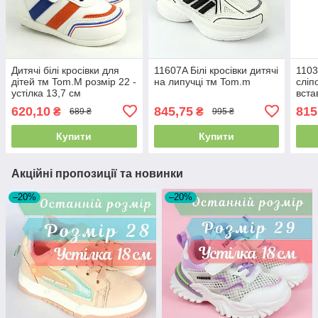
Дитячі білі кросівки для
11607A Білі кросівки дитячі
1103
дітей тм Tom.M розмір 22 -
на липучці тм Tom.m
сліп
устілка 13,7 см
вста
Том
620,10
845,75
815
₴
₴
689 ₴
995 ₴
Купити
Купити
Акційні пропозиції та новинки
–20%
–20%