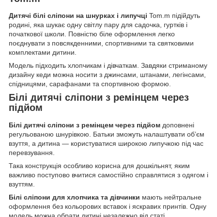
Дитячі білі сліпони на шнурках і липучці
Tom.m підійдуть
родині, яка шукає одну світлу пару для садочка, гуртків і
початкової школи. Повністю біле оформлення легко
поєднувати з повсякденними, спортивними та святковими
комплектами дитини.
Модель підходить хлопчикам і дівчаткам. Завдяки стриманому
дизайну кеди можна носити з джинсами, штанами, легінсами,
спідницями, сарафанами та спортивною формою.
Білі дитячі сліпони з ремінцем через
підйом
Білі дитячі сліпони з ремінцем через підйом
доповнені
регульованою шнурівкою. Батьки зможуть налаштувати об’єм
взуття, а дитина — користуватися широкою липучкою під час
перевзування.
Така конструкція особливо корисна для дошкільнят, яким
важливо поступово вчитися самостійно справлятися з одягом і
взуттям.
Білі сліпони для хлопчика та дівчинки
мають нейтральне
оформлення без кольорових вставок і яскравих принтів. Одну
модель можна обрати дитині незалежно від статі.