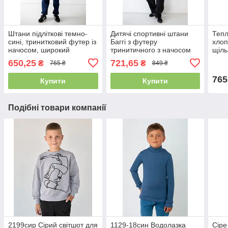
Штани підліткові темно-
Дитячі спортивні штани
Тепл
сині, тринитковий футер із
Баггі з футеру
хлопч
начосом, широкий
тринитичного з начосом
щіль
еластичний пояс зі
Авекс розмір 146
футе
650,25
721,65
₴
₴
765 ₴
849 ₴
шнурками розмір 158
кише
см
765
Купити
Купити
Подібні товари компанії
2199сир Сірий світшот для
1129-18син Водолазка
Сіре