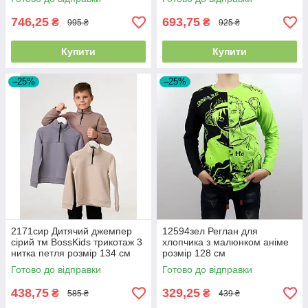
746,25
693,75
₴
₴
995 ₴
925 ₴
Купити
Купити
–25%
–25%
2171сир Дитячий джемпер
12594зел Реглан для
сірий тм BossKids трикотаж 3
хлопчика з малюнком аніме
нитка петля розмір 134 см
розмір 128 см
Готово до відправки
Готово до відправки
438,75
329,25
₴
₴
585 ₴
439 ₴