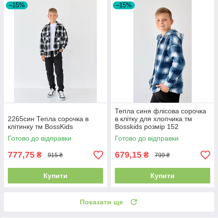
–15%
–15%
Тепла синя флісова сорочка
2265син Тепла сорочка в
в клітку для хлопчика тм
клітинку тм BossKids
Bosskids розмір 152
Готово до відправки
Готово до відправки
777,75
679,15
₴
₴
915 ₴
799 ₴
Купити
Купити
Показати ще