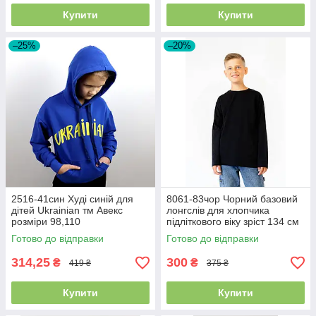
Купити
Купити
–25%
–20%
2516-41син Худі синій для
8061-83чор Чорний базовий
дітей Ukrainian тм Авекс
лонгслів для хлопчика
розміри 98,110
підліткового віку зріст 134 см
Готово до відправки
Готово до відправки
314,25
300
₴
₴
419 ₴
375 ₴
Купити
Купити