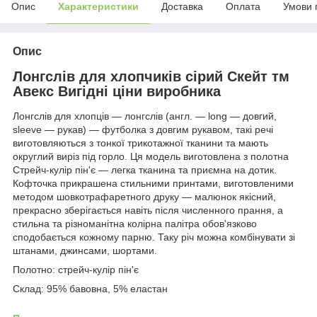
Опис
Характеристики
Доставка
Оплата
Умови 
Опис
Лонгслів для хлопчиків сірий Скейт тм
Авекс Вигідні ціни виробника
Лонгслів для хлопців — лонгслів (англ. — long — довгий,
sleeve — рукав) — футболка з довгим рукавом, такі речі
виготовляються з тонкої трикотажної тканини та мають
округлий виріз під горло. Ця модель виготовлена з полотна
Стрейч-кулір пін'є — легка тканина та приємна на дотик.
Кофточка прикрашена стильними принтами, виготовленими
методом шовкотрафаретного друку — малюнок якісний,
прекрасно зберігається навіть після численного прання, а
стильна та різноманітна колірна палітра обов'язково
сподобається кожному парню. Таку річ можна комбінувати зі
штанами, джинсами, шортами.
Полотно: стрейч-кулір пін'є
Склад: 95% бавовна, 5% еластан