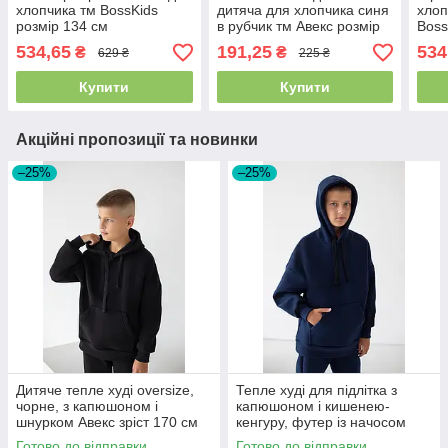
хлопчика тм BossKids
дитяча для хлопчика синя
хлоп
розмір 134 см
в рубчик тм Авекс розмір
Boss
110 см
534,65
191,25
534
₴
₴
629 ₴
225 ₴
Купити
Купити
Акційні пропозиції та новинки
–25%
–25%
Дитяче тепле худі oversize,
Тепле худі для підлітка з
чорне, з капюшоном і
капюшоном і кишенею-
шнурком Авекс зріст 170 см
кенгуру, футер із начосом
розмір 164
Готово до відправки
Готово до відправки