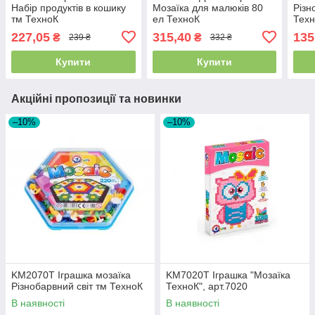
Набір продуктів в кошику
Мозаїка для малюків 80
Різн
тм ТехноК
ел ТехноК
Тех
227,05
315,40
135
₴
₴
239 ₴
332 ₴
Купити
Купити
Акційні пропозиції та новинки
–10%
–10%
KM2070T Іграшка мозаїка
KM7020T Іграшка "Мозаїка
Різнобарвний світ тм ТехноК
ТехноК", арт.7020
В наявності
В наявності