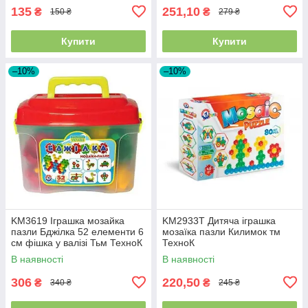
135
251,10
₴
₴
150 ₴
279 ₴
Купити
Купити
–10%
–10%
KM3619 Іграшка мозайка
KM2933T Дитяча іграшка
пазли Бджілка 52 елементи 6
мозаїка пазли Килимок тм
см фішка у валізі Тьм ТехноК
ТехноК
В наявності
В наявності
306
220,50
₴
₴
340 ₴
245 ₴