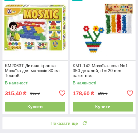
KM2063T Дитяча іграшка
KM1-142 Мозаїка-пазл No1
Мозаїка для малюків 80 ел
350 деталей, d = 20 mm,
ТехноК
пакет пвх
В наявності
В наявності
315,40
178,60
₴
₴
332 ₴
188 ₴
Купити
Купити
Показати ще