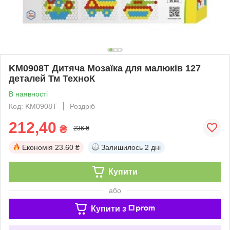
KM0908T Дитяча Мозаїка для малюків 127
деталей Тм ТехноК
В наявності
Код: KM0908T
Роздріб
212,40
₴
236 ₴
Економія
23.60 ₴
Залишилось
2 дні
Купити
або
Купити з