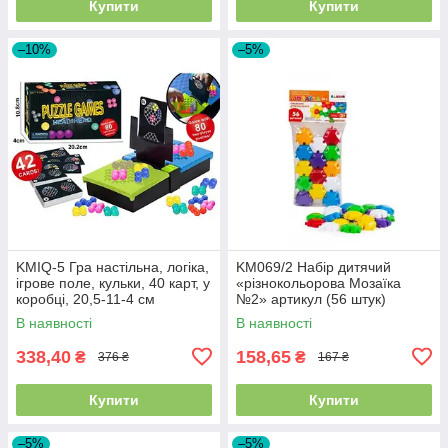
Купити
Купити
–10%
–5%
KMIQ-5 Гра настільна, логіка,
KM069/2 Набір дитячий
ігрове поле, кульки, 40 карт, у
«різнокольорова Мозаїка
коробці, 20,5-11-4 см
№2» артикул (56 штук)
В наявності
В наявності
338,40
158,65
₴
₴
376 ₴
167 ₴
Купити
Купити
–5%
–5%