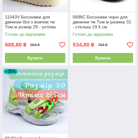
11043V Босоніжки для
0688C Босоніжки чорні для
дівчинки білі з жовтим тм
дівчинки тм Том.м размер 31
Том.м розмір 29 - устілка
- стелька 19,5 см
19,2 см
Готово до відправки
Готово до відправки
688,80
534,80
₴
₴
984 ₴
764 ₴
Купити
Купити
–30%