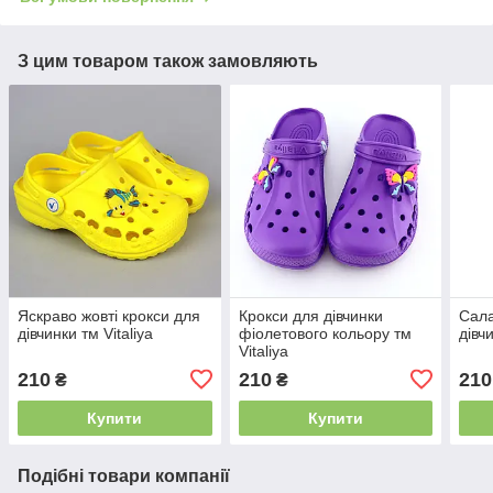
З цим товаром також замовляють
Яскраво жовті крокси для
Крокси для дівчинки
Сала
дівчинки тм Vitaliya
фіолетового кольору тм
дівчи
Vitaliya
210
210
210
₴
₴
Купити
Купити
Подібні товари компанії