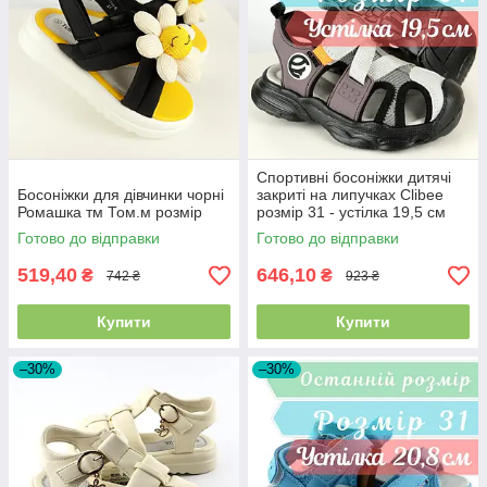
Спортивні босоніжки дитячі
Босоніжки для дівчинки чорні
закриті на липучках Clibee
Ромашка тм Том.м розмір
розмір 31 - устілка 19,5 см
Готово до відправки
Готово до відправки
519,40
646,10
₴
₴
742 ₴
923 ₴
Купити
Купити
–30%
–30%