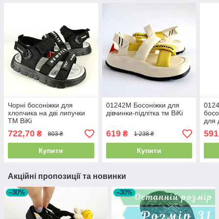
Чорні босоніжки для
01242M Босоніжки для
0124
хлопчика на дві липучки
дівчинки-підлітка тм BiKi
босо
ТМ BiKi
для 
722,70
619
591
₴
₴
803 ₴
1 238 ₴
Купити
Купити
Акційні пропозиції та новинки
–30%
–30%