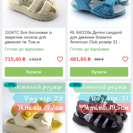
11047C Білі босоніжки із
RL 64/22бл Дитячі сандалії
закритим носком для
для дівчинки блакитні
дівчинки тм Том.м
American Club розмір 31 -
устілка 20,8 см
Готово до відправки
Готово до відправки
715,40
481,60
₴
₴
1 022 ₴
688 ₴
Купити
Купити
–30%
–30%