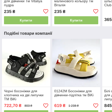
для дівчинки Тм Vitaliya
малинового кольору Тм
шльо
пудра
Віталія
Club
см
235
235
₴
₴
365
Купити
Купити
Подібні товари компанії
Чорні босоніжки для
01242M Босоніжки для
Білі
хлопчика на дві липучки
дівчинки-підлітка тм BiKi
для 
ТМ BiKi
липу
722,70
619
845
₴
₴
803 ₴
1 238 ₴