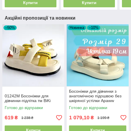
Купити
Купити
Акційні пропозиції та новинки
–50%
Новинка
–10%
Босоніжки для дівчинки з
01242M Босоніжки для
анатомічною підошвою без
дівчинки-підлітка тм BiKi
шкіряної устілки Apaww
розмір 29 - устілка 19 см
Готово до відправки
Готово до відправки
619
1 079,10
₴
₴
1 238 ₴
1 199 ₴
Купити
Купити