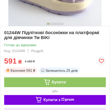
01244W Підліткові босоніжки на платформі
для дівчинки Тм BiKi
Готово до відправки
Код: 01244W
Роздріб
591
₴
1 182 ₴
Економія
591 ₴
Залишилось
25 днів
Купити
або
Купити з