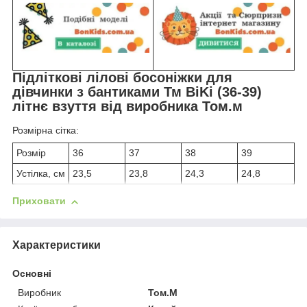
Підліткові лілові босоніжки для
дівчинки з бантиками Тм BiKi (36-39)
літнє взуття від виробника Том.м
Розмірна сітка:
Розмір
36
37
38
39
Устілка, см
23,5
23,8
24,3
24,8
Приховати
Характеристики
Основні
Виробник
Том.М