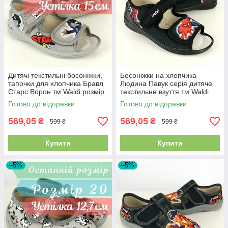
Дитячі текстильні босоніжки,
Босоніжки на хлопчика
тапочки для хлопчика Бравл
Людина Павук серія дитяче
Старс Ворон тм Waldi розмір
текстильне взуття тм Waldi
24 - устілка 15 см
розмір 24 - устілка 15 см
Готово до відправки
Готово до відправки
569,05
569,05
₴
₴
599 ₴
599 ₴
Купити
Купити
–5%
–5%