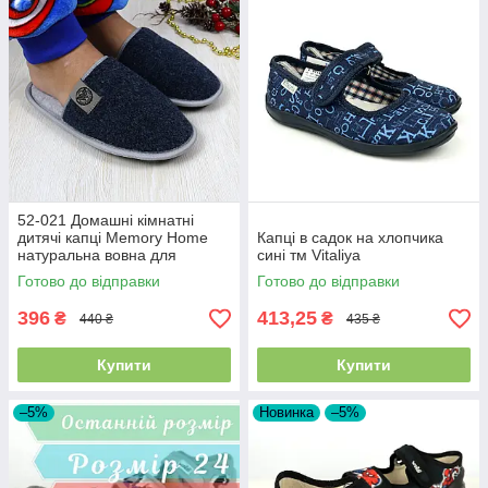
52-021 Домашні кімнатні
дитячі капці Memory Home
Капці в садок на хлопчика
натуральна вовна для
сині тм Vitaliya
хлопчиків тм Waldi
Готово до відправки
Готово до відправки
396
413,25
₴
₴
440 ₴
435 ₴
Купити
Купити
–5%
Новинка
–5%