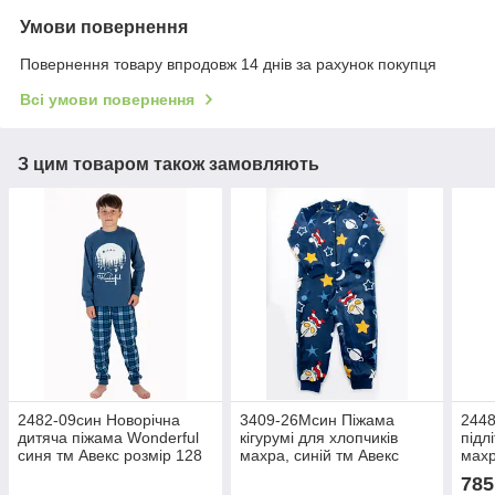
Умови повернення
Повернення товару впродовж 14 днів за рахунок покупця
Всі умови повернення
З цим товаром також замовляють
2482-09син Новорічна
3409-26Мсин Піжама
2448
дитяча піжама Wonderful
кігурумі для хлопчиків
підл
синя тм Авекс розмір 128
махра, синій тм Авекс
махр
см
розмір 98 см
164
785