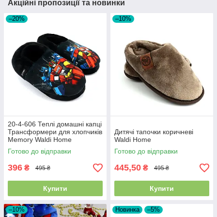
Акційні пропозиції та новинки
–20%
–10%
20-4-606 Теплі домашні капці
Трансформери для хлопчиків
Дитячі тапочки коричневі
Memory Waldi Home
Waldi Home
Готово до відправки
Готово до відправки
396
445,50
₴
₴
495 ₴
495 ₴
Купити
Купити
–10%
Новинка
–5%