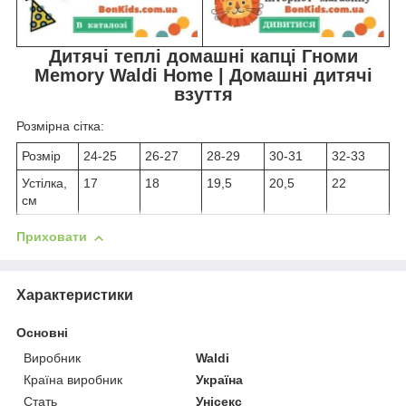
Дитячі теплі домашні капці Гноми
Memory Waldi Home | Домашні дитячі
взуття
Розмірна сітка:
Розмір
24-25
26-27
28-29
30-31
32-33
Устілка,
17
18
19,5
20,5
22
см
Приховати
Характеристики
Основні
Виробник
Waldi
Країна виробник
Україна
Стать
Унісекс