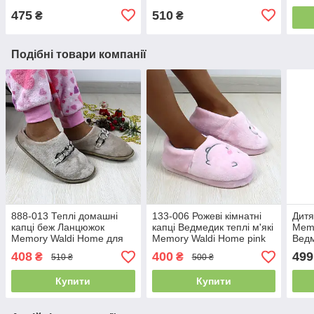
475
510
₴
₴
Подібні товари компанії
888-013 Теплі домашні
133-006 Рожеві кімнатні
Дитя
капці беж Ланцюжок
капці Ведмедик теплі м'які
Mem
Memory Waldi Home для
Memory Waldi Home pink
Вед
дівчаток
розмір
408
400
499
₴
₴
510 ₴
500 ₴
Купити
Купити