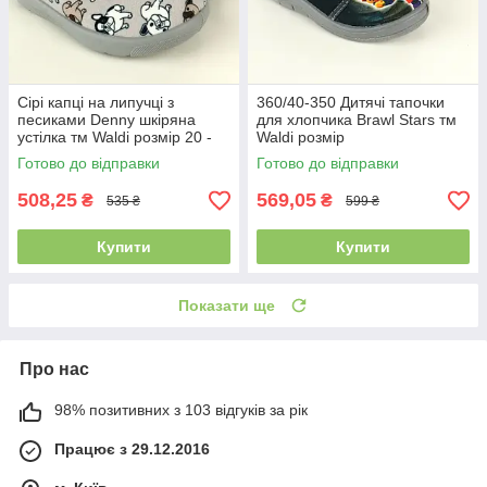
Сірі капці на липучці з
360/40-350 Дитячі тапочки
песиками Denny шкіряна
для хлопчика Brawl Stars тм
устілка тм Waldi розмір 20 -
Waldi розмір
устілка 12,7 см
Готово до відправки
Готово до відправки
508,25
569,05
₴
₴
535 ₴
599 ₴
Купити
Купити
Показати ще
Про нас
98% позитивних з 103 відгуків за рік
Працює з 29.12.2016