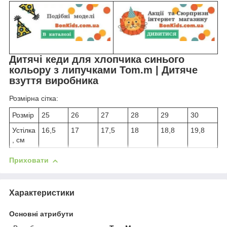
Дитячі кеди для хлопчика синього
кольору з липучками Tom.m | Дитяче
взуття виробника
Розмірна сітка:
Розмір
25
26
27
28
29
30
Устілка
16,5
17
17,5
18
18,8
19,8
, см
Приховати
Характеристики
Основні атрибути