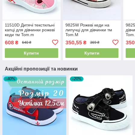
11510D Дитячі текстильні
9825W Рожеві кеди на
9825
капці для дівчинки рожеві
липучці для дівчинки тм
дівч
кеди тм Tom.m
Tom.M
Tom
608
350,55
350
₴
₴
640 ₴
369 ₴
Купити
Купити
Акційні пропозиції та новинки
–40%
–20%