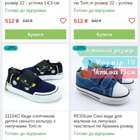
розмір 22 - устілка 14,3 см
тм Tom.m розмір 22 - устілка
14,3 см
Готово до відправки
Готово до відправки
512
512
₴
₴
640 ₴
640 ₴
Купити
Купити
–20%
–20%
11154C Кеди хлопчикові
RC03син Сині кеди для
дитячі синього кольору з
малюків на липучках
липучками Tom.m
текстильні тм Apawwa розмір
19 - устілка 13 см
Готово до відправки
Готово до відправки