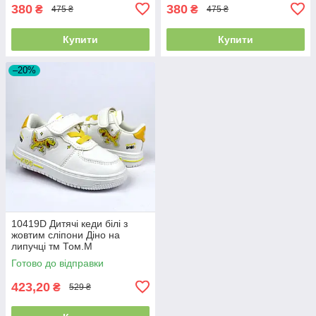
380
380
₴
₴
475 ₴
475 ₴
Купити
Купити
–20%
10419D Дитячі кеди білі з
жовтим сліпони Діно на
липучці тм Том.М
Готово до відправки
423,20
₴
529 ₴