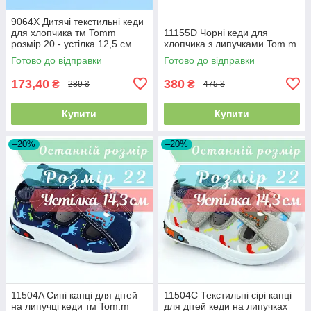
9064X Дитячі текстильні кеди
для хлопчика тм Tomm
11155D Чорні кеди для
розмір 20 - устілка 12,5 см
хлопчика з липучками Tom.m
Готово до відправки
Готово до відправки
173,40
380
₴
₴
289 ₴
475 ₴
Купити
Купити
–20%
–20%
11504A Сині капці для дітей
11504C Текстильні сірі капці
на липучці кеди тм Tom.m
для дітей кеди на липучках