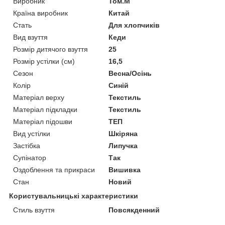
Виробник
Том.М
Країна виробник
Китай
Стать
Для хлопчиків
Вид взуття
Кеди
Розмір дитячого взуття
25
Розмір устілки (см)
16,5
Сезон
Весна/Осінь
Колір
Синій
Матеріал верху
Текстиль
Матеріал підкладки
Текстиль
Матеріал підошви
ТЕП
Вид устілки
Шкіряна
Застібка
Липучка
Супінатор
Так
Оздоблення та прикраси
Вишивка
Стан
Новий
Користувальницькі характеристики
Стиль взуття
Повсякденний