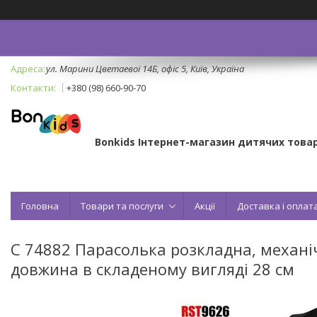
ул. Марини Цветаевої 14Б, офіс 5, Київ, Україна
+380 (98) 660-90-70
Bonkids Інтернет-магазин дитячих товар
Головна
Товари та послуги
Акції
Доставка і оплат
C 74882 Парасолька розкладна, механіч
довжина в складеному вигляді 28 см