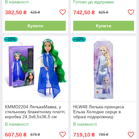
В наявності
Готово до відправки
382,50
742,50
₴
₴
425 ₴
825 ₴
Купити
Купити
–10%
–10%
KMMD2204 ЛялькаМавка, у
HLW48 Лялька-принцеса
стильному блакитному платті,
Ельза Холодне серце в
коробка 24,3х6,5х36,5 см
образі подорожниці
В наявності
В наявності
607,50
719,10
₴
₴
675 ₴
799 ₴