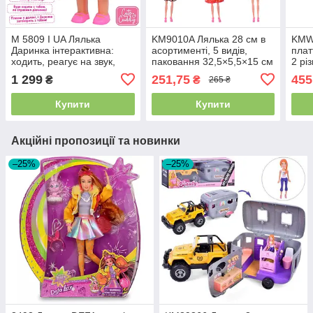
M 5809 I UA Лялька
KM9010A Лялька 28 см в
KMWX
Даринка інтерактивна:
асортименті, 5 видів,
плат
ходить, реагує на звук,
паковання 32,5×5,5×15 см
2 рі
музична, пісня
27,5
1 299
251,75
455
₴
₴
265 ₴
українською мовою,
коробка 24,5-35,5-11 см
Купити
Купити
Акційні пропозиції та новинки
–25%
–25%