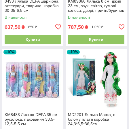
8493 Лялька DEFA шарнірна,
KM89866 Лялька 8 см, джип
аксесуари, тварина, коробка
23 см, звук, світло, гумові
30-35-6,5 см.
колеса, двері, причіп/будинок
на колесах
В наявності
В наявності
637,50
787,50
₴
₴
850 ₴
1 050 ₴
Купити
Купити
–10%
–10%
KM8483 Лялька DEFA 35 см
MD2201 Лялька Мавка, в
русалока, паковання 33,5-
білому платті коробка
12,5-5,5 см
24,3*6,5*36,5см