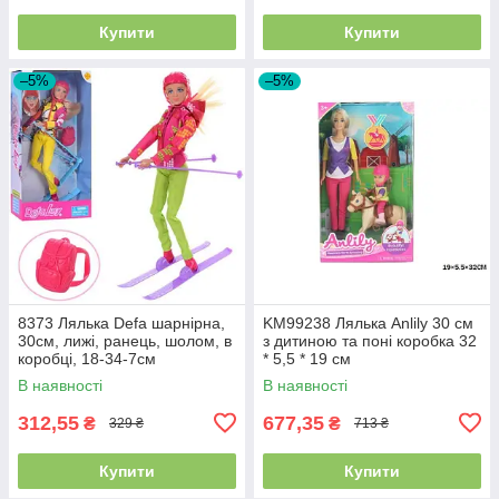
Купити
Купити
–5%
–5%
8373 Лялька Defa шарнірна,
KM99238 Лялька Anlily 30 см
30см, лижі, ранець, шолом, в
з дитиною та поні коробка 32
коробці, 18-34-7см
* 5,5 * 19 см
В наявності
В наявності
312,55
677,35
₴
₴
329 ₴
713 ₴
Купити
Купити