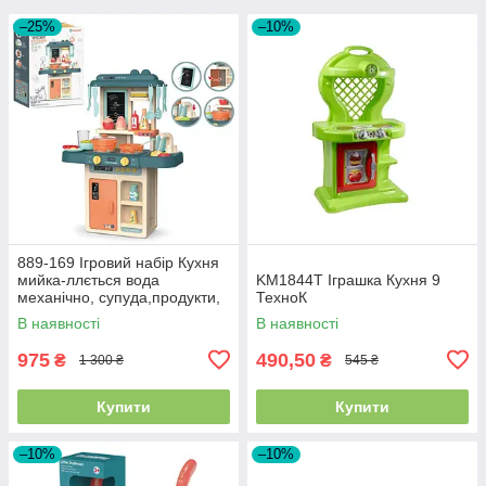
–25%
–10%
889-169 Ігровий набір Кухня
мийка-ллється вода
KM1844T Іграшка Кухня 9
механічно, супуда,продукти,
ТехноК
дошка для
В наявності
В наявності
975
490,50
₴
₴
1 300 ₴
545 ₴
Купити
Купити
–10%
–10%