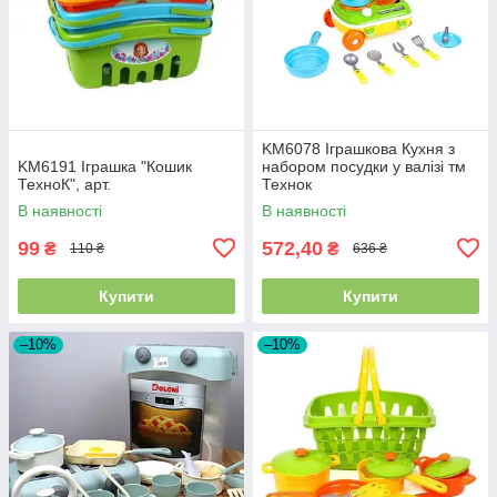
KM6078 Іграшкова Кухня з
KM6191 Іграшка "Кошик
набором посудки у валізі тм
ТехноК", арт.
Технок
В наявності
В наявності
99
572,40
₴
₴
110 ₴
636 ₴
Купити
Купити
–10%
–10%