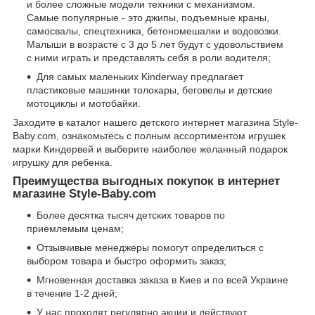
и более сложные модели техники с механизмом.
Самые популярные - это джипы, подъемные краны,
самосвалы, спецтехника, бетономешалки и водовозки.
Малыши в возрасте с 3 до 5 лет будут с удовольствием
с ними играть и представлять себя в роли водителя;
Для самых маленьких Kinderway предлагает
пластиковые машинки толокары, беговелы и детские
мотоциклы и мотобайки.
Заходите в каталог нашего детского интернет магазина Style-
Baby.com, ознакомьтесь с полным ассортиментом игрушек
марки Киндервей и выберите наиболее желанный подарок
игрушку для ребенка.
Преимущества выгодных покупок в интернет
магазине Style-Baby.com
Более десятка тысяч детских товаров по
приемлемым ценам;
Отзывчивые менеджеры помогут определиться с
выбором товара и быстро оформить заказ;
Мгновенная доставка заказа в Киев и по всей Украине
в течение 1-2 дней;
У нас проходят регулярно акции и действуют