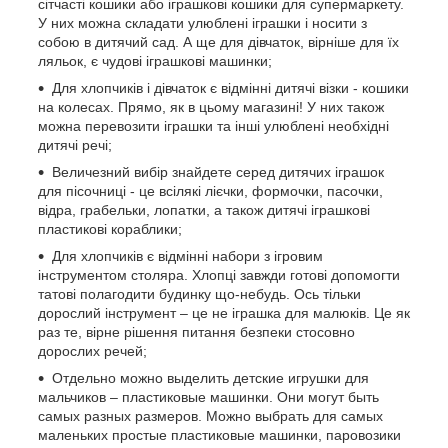
сітчасті кошики або іграшкові кошики для супермаркету.
У них можна складати улюблені іграшки і носити з
собою в дитячий сад. А ще для дівчаток, вірніше для їх
ляльок, є чудові іграшкові машинки;
Для хлопчиків і дівчаток є відмінні дитячі візки - кошики
на колесах. Прямо, як в цьому магазині! У них також
можна перевозити іграшки та інші улюблені необхідні
дитячі речі;
Величезний вибір знайдете серед дитячих іграшок
для пісочниці - це всілякі лієчки, формочки, пасочки,
відра, грабельки, лопатки, а також дитячі іграшкові
пластикові кораблики;
Для хлопчиків є відмінні набори з ігровим
інструментом столяра. Хлопці завжди готові допомогти
татові полагодити будинку що-небудь. Ось тільки
дорослий інструмент – це не іграшка для малюків. Це як
раз те, вірне рішення питання безпеки стосовно
дорослих речей;
Отдельно можно выделить детские игрушки для
мальчиков – пластиковые машинки. Они могут быть
самых разных размеров. Можно выбрать для самых
маленьких простые пластиковые машинки, паровозики