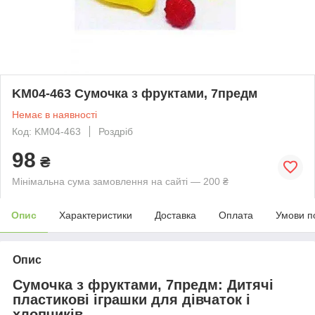
KM04-463 Сумочка з фруктами, 7предм
Немає в наявності
Код: KM04-463
Роздріб
98
₴
Мінімальна сума замовлення на сайті — 200 ₴
Опис
Характеристики
Доставка
Оплата
Умови п
Опис
Сумочка з фруктами, 7предм: Дитячі
пластикові іграшки для дівчаток і
хлопчиків