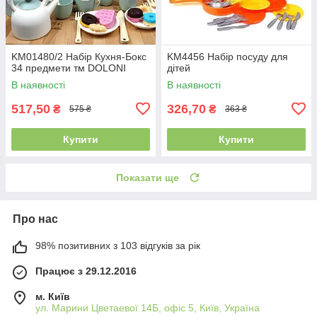
KM01480/2 Набір Кухня-Бокс
KM4456 Набір посуду для
34 предмети тм DOLONI
дітей
В наявності
В наявності
517,50
326,70
₴
₴
575 ₴
363 ₴
Купити
Купити
Показати ще
Про нас
98% позитивних з 103 відгуків за рік
Працює з 29.12.2016
м. Київ
ул. Марини Цветаевої 14Б, офіс 5, Київ, Україна