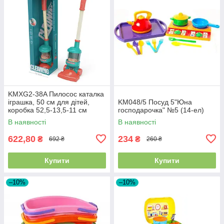
KMXG2-38A Пилосос каталка
іграшка, 50 см для дітей,
KM048/5 Посуд 5"Юна
коробка 52,5-13,5-11 см
господарочка" №5 (14-ел)
В наявності
В наявності
622,80
234
₴
₴
692 ₴
260 ₴
Купити
Купити
–10%
–10%