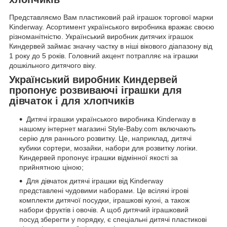
Представляємо Вам пластиковий рай іграшок торгової марки
Kinderway. Асортимент українського виробника вражає своєю
різноманітністю. Український виробник дитячих іграшок
Киндервей займає значну частку в ніші вікового діапазону від
1 року до 5 років. Головний акцент потрапляє на іграшки
дошкільного дитячого віку.
Український виробник Киндервей
пропонує розвиваючі іграшки для
дівчаток і для хлопчиків
Дитячі іграшки українського виробника Kinderway в
нашому інтернет магазині Style-Baby.com включають
серію для раннього розвитку. Це, наприклад, дитячі
кубики сортери, мозайки, набори для розвитку логіки.
Киндервей пропонує іграшки відмінної якості за
прийнятною ціною;
Для дівчаток дитячі іграшки від Kinderway
представлені чудовими наборами. Це всілякі ігрові
комплекти дитячої посудки, іграшкові кухні, а також
набори фруктів і овочів. А щоб дитячий іграшковий
посуд зберегти у порядку, є спеціальні дитячі пластикові