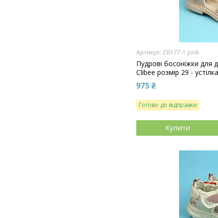
ZB177-1 pink
Пудрові босоніжки для д
Clibee розмір 29 - устілк
975 ₴
Готово до відправки
Купити