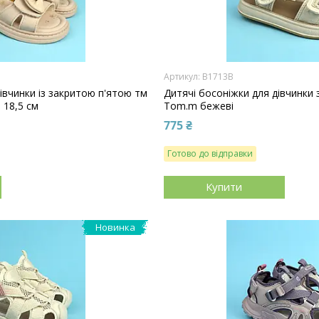
B1713B
івчинки із закритою п'ятою тм
Дитячі босоніжки для дівчинки 
а 18,5 см
Tom.m бежеві
775 ₴
Готово до відправки
Купити
Новинка