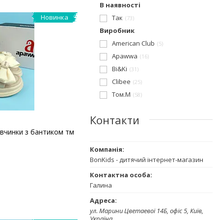
В наявності
Новинка
Так
73
Виробник
American Club
5
Apawwa
16
Bi&Ki
31
Clibee
25
Том.М
58
Контакти
івчинки з бантиком тм
BonKids - дитячий інтернет-магазин
Галина
ул. Марини Цветаевої 14Б, офіс 5, Київ,
Україна