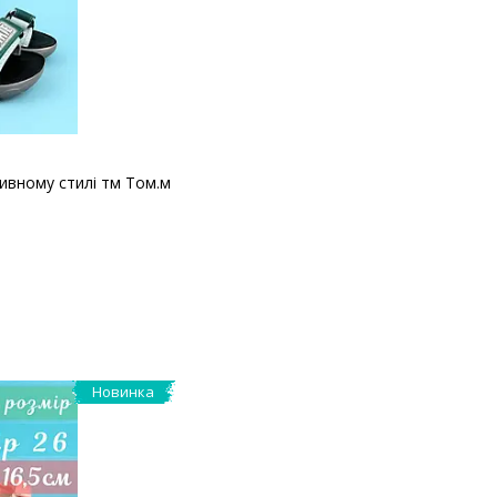
тивному стилі тм Том.м
Новинка