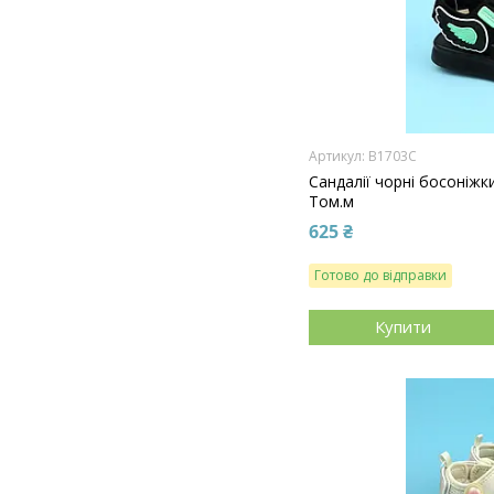
B1703C
Сандалії чорні босоніжк
Том.м
625 ₴
Готово до відправки
Купити