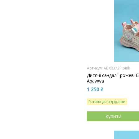
ABX0372P pink
Дитячі сандалії рожеві 
Apawwa
1 250 ₴
Готово до відправки
Купити