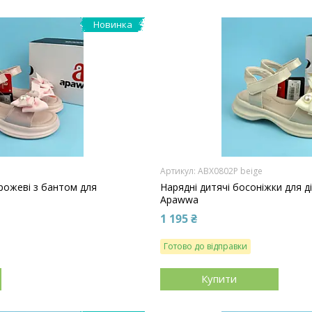
Новинка
ABX0802P beige
 рожеві з бантом для
Нарядні дитячі босоніжки для д
a
Apawwa
1 195 ₴
Готово до відправки
Купити