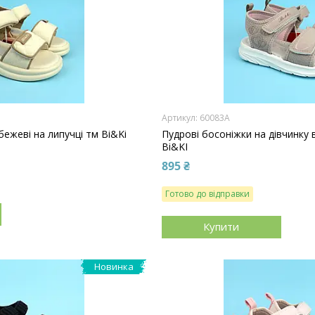
60083A
бежеві на липучці тм Bi&Ki
Пудрові босоніжки на дівчинку в
Bi&KI
895 ₴
Готово до відправки
Купити
Новинка