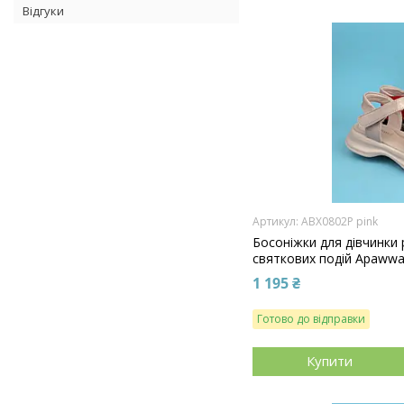
Відгуки
ABX0802P pink
Босоніжки для дівчинки
святкових подій Apaww
1 195 ₴
Готово до відправки
Купити