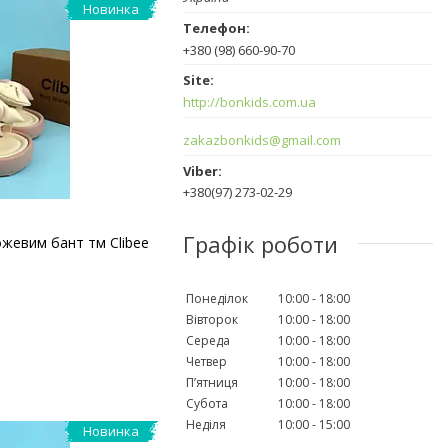
Новинка
+380 (98) 660-90-70
http://bonkids.com.ua
zakazbonkids@gmail.com
+380(97) 273-02-29
Графік роботи
рожевим бант тм Clibee
Понеділок
10:00
18:00
Вівторок
10:00
18:00
Середа
10:00
18:00
Четвер
10:00
18:00
Пʼятниця
10:00
18:00
Субота
10:00
18:00
Неділя
10:00
15:00
Новинка