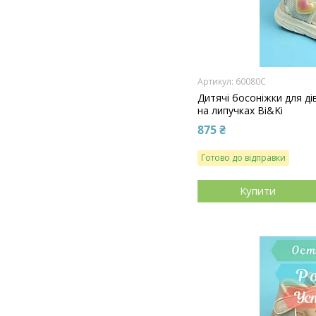
60080C
Дитячі босоніжки для ді
на липучках Bi&Ki
875 ₴
Готово до відправки
Купити