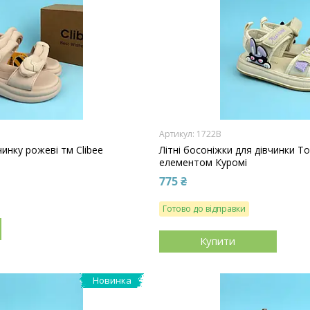
1722B
чинку рожеві тм Clibee
Літні босоніжки для дівчинки 
елементом Куромі
775 ₴
Готово до відправки
Купити
Новинка