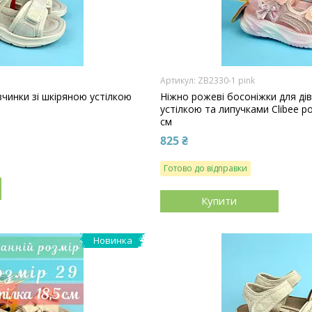
ZB2330-1 pink
вчинки зі шкіряною устілкою
Ніжно рожеві босоніжки для дів
устілкою та липучками Clibee роз
см
825 ₴
Готово до відправки
Купити
Новинка