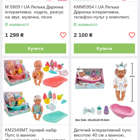
M 5809 I UA Лялька Даринка
KMM5954 I UA Лялька
інтерактивна: ходить, реагує
Даринка інтерактивна,
на звук, музична, пісня
телефон-пульт у комплекті,
українською мовою, коробка
30 фраз, ходить, музика
В наявності
В наявності
24,5-35,5-11 см
українською мовою, коробка
1 299
2 100
₴
₴
Купити
Купити
KM2549MT Ігровий набір
Дитячий інтерактивний пупс
Пупс із ванною
висотою 40 см з ванною,