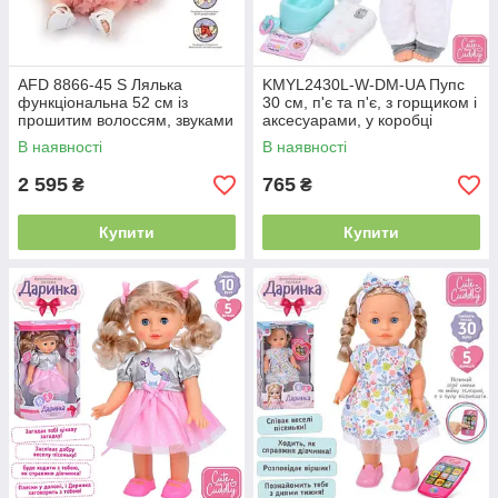
AFD 8866-45 S Лялька
KMYL2430L-W-DM-UA Пупс
функціональна 52 см із
30 см, п'є та п'є, з горщиком і
прошитим волоссям, звуками
аксесуарами, у коробці
та ігровими аксесуарами
В наявності
В наявності
2 595
765
₴
₴
Купити
Купити