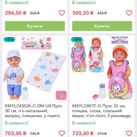
коробці 29-36-5 см
31-1 см
В наявності
В наявності
294,50
300,20
₴
₴
310 ₴
316 ₴
Купити
Купити
–5%
–5%
KMYL2430JK-C-DM-UA Пупс
KMYL1987F-G Пупс 31 см,
30 см, п'є-писальний,
пляшка, соска, спальний
матрац, пляшечка, у пакеті,
мішок, п'єп-пісет, 3 різновиди,
24-42-8 см
у пакеті 24-44-9 см
В наявності
В наявності
703,95
733,40
₴
₴
741 ₴
772 ₴