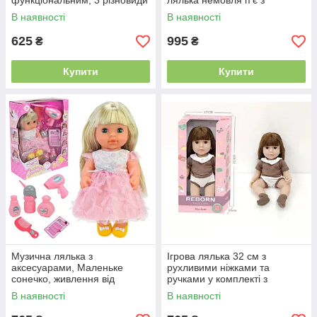
функціональним, 3 різновиди
лялька немовля п'є з
в асортименті, розмір
пляшечки та ходить на
В наявності
В наявності
паковання 30*19*24,5 см
горщик, халат і рушничок у
625
995
₴
₴
Купити
Купити
Музична лялька з
Ігрова лялька 32 см з
аксесуарами, Маленьке
рухливими ніжками та
сонечко, живлення від
ручками у комплекті з
батарейок, 24-11-35 см
аксесуарами
В наявності
В наявності