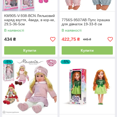
KM905-V-938-BCN Ляльковий
наряд взуття, 4вида, в кор-ке,
7756S-9507AB Пупс іграшка
29,5-36-5см
для дівчаток 19-33-8 см
В наявності
В наявності
434
422,75
₴
₴
445 ₴
Купити
Купити
–5%
–5%