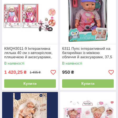
KMQH3011-9 Інтерактивна
6311 Пупс інтерактивний на
лялька 40 см з автокріслом,
батарейках із мімікою
пляшечкою й аксесуарами,
обличчя й аксесуарами, 37,5
на батарейках, п'є, п'є,
см
В наявності
В наявності
пищає, зі звуком
1 420,25
950
₴
₴
1 495 ₴
Купити
Купити