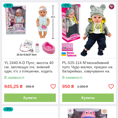
–5%
–5%
YL 2440 A-D Пупс, висота 40
PL-525-114 М'яконабивний
см, заплющує очі, знімний
пупс Чудо малюк, працює на
одяг, п'є з пляшечки, ходить
батарейках, озвучуванні на
на горщик,
українському, висота 45 см, у
В наявності
В наявності
коробці 46×19,5×13 см
945,25
950
₴
₴
995 ₴
1 000 ₴
Купити
Купити
–5%