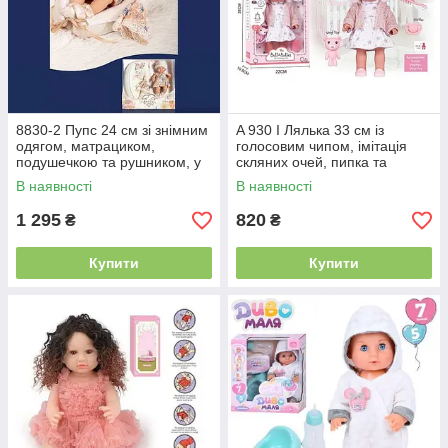
8830-2 Пупс 24 см зі знімним
A 930 I Лялька 33 см із
одягом, матрациком,
голосовим чипом, імітація
подушечкою та рушником, у
скляних очей, пипка та
коробці
аксесуари, у коробці
В наявності
В наявності
1 295
820
₴
₴
Купити
Купити