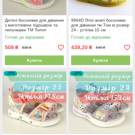
Дитячі босоніжки для дівчинки
9964D Літні жовті босоніжки
з миготливою підошвою та
для дівчинки тм Том.м розмір
липучками ТМ Tomm
24 - устілка 15 см
Готово до відправки
Готово до відправки
508
439,20
₴
₴
635 ₴
549 ₴
Купити
Купити
–20%
–10%