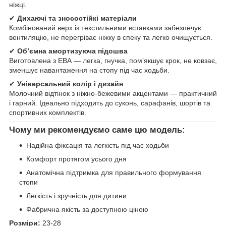
ніжці.
✔
Дихаючі та зносостійкі матеріали
Комбінований верх із текстильними вставками забезпечує
вентиляцію, не перегріває ніжку в спеку та легко очищується.
✔
Об’ємна амортизуюча підошва
Виготовлена з ЕВА — легка, гнучка, пом’якшує крок, не ковзає,
зменшує навантаження на стопу під час ходьби.
✔
Універсальний колір і дизайн
Молочний відтінок з ніжно-бежевими акцентами — практичний
і гарний. Ідеально підходить до суконь, сарафанів, шортів та
спортивних комплектів.
Чому ми рекомендуємо саме цю модель:
Надійна фіксація та легкість під час ходьби
Комфорт протягом усього дня
Анатомічна підтримка для правильного формування
стопи
Легкість і зручність для дитини
Фабрична якість за доступною ціною
Розміри:
23-28