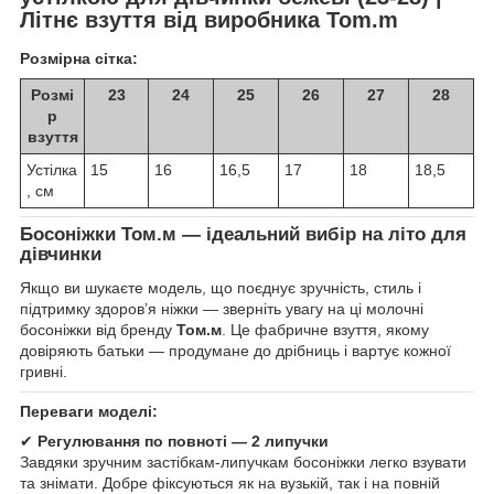
Літнє взуття від виробника Tom.m
Розмірна сітка:
Розмі
23
24
25
26
27
28
р
взуття
Устілка
15
16
16,5
17
18
18,5
, см
Босоніжки Том.м — ідеальний вибір на літо для
дівчинки
Якщо ви шукаєте модель, що поєднує зручність, стиль і
підтримку здоров’я ніжки — зверніть увагу на ці молочні
босоніжки від бренду
Том.м
. Це фабричне взуття, якому
довіряють батьки — продумане до дрібниць і вартує кожної
гривні.
Переваги моделі:
✔
Регулювання по повноті — 2 липучки
Завдяки зручним застібкам-липучкам босоніжки легко взувати
та знімати. Добре фіксуються як на вузькій, так і на повній