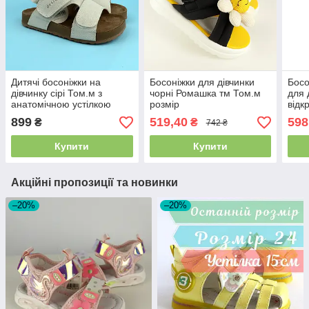
Дитячі босоніжки на
Босоніжки для дівчинки
Босо
дівчинку сірі Том.м з
чорні Ромашка тм Том.м
для 
анатомічною устілкою
розмір
відк
тм Т
899
519,40
598
₴
₴
742 ₴
усті
Купити
Купити
Акційні пропозиції та новинки
–20%
–20%