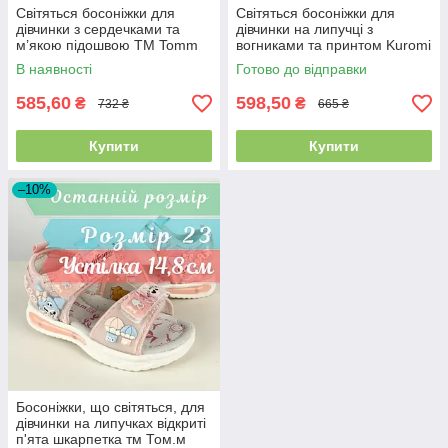
Світяться босоніжки для
Світяться босоніжки для
дівчинки з сердечками та
дівчинки на липучці з
м’якою підошвою ТМ Tomm
вогниками та принтом Kuromi
розмір 23 - устілка 14,8 см
ТМ Tomm розмір 24 - устілка
В наявності
Готово до відправки
15,3 см
585,60
598,50
₴
₴
732 ₴
665 ₴
Купити
Купити
–10%
Босоніжки, що світяться, для
дівчинки на липучках відкриті
п'ята шкарпетка тм Том.м