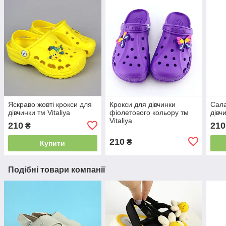
Яскраво жовті крокси для
Крокси для дівчинки
Сала
дівчинки тм Vitaliya
фіолетового кольору тм
дівчи
Vitaliya
210
210
₴
210
₴
Купити
Подібні товари компанії